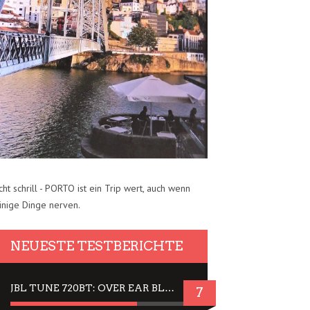
cht schrill - PORTO ist ein Trip wert, auch wenn
inige Dinge nerven.
NEUESTE TESTBERICHTE
JBL TUNE 720BT: OVER EAR BLUETOOTH KOPFHÖRER UM DIE 50,-€ IM DAUER-TEST
7