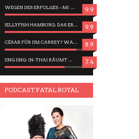
WEGEN DES ERFOLGES – MJ: MICHAEL JACKSON MUSICAL IN EINER MATINEE SEHEN
9.9
JELLYFISH HAMBURG: DAS ERFOLGREICHE SOMMER-MENÜ 2025 IN GEFÜHLEN UND BILDERN
9.9
CÉSAR FÜR JIM CARREY? WARUM DAS EINER DER NERVIGSTEN ACTORS IST UND BLEIBT
8.9
JING JING: IN-THAI RÄUMT WIEDER TITEL AB – EIN ZWEI-STUNDEN-ERLEBNISBERICHT
7.4
PODCAST FATAL ROYAL