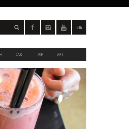
H
CAR
TRIP
ART