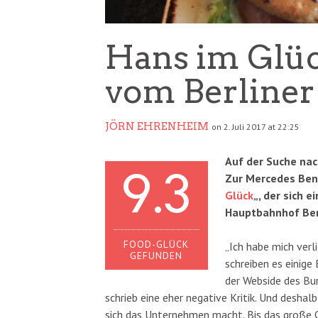
Hans im Glü
vom Berliner
JÖRN EHRENHEIM
on 2. Juli 2017 at 22:25
Auf der Suche nac
9.3
Zur Mercedes Benz
Glück
„, der sich 
Hauptbahnhof Ber
FOOD-GLÜCK
„Ich habe mich verli
GEFUNDEN
schreiben es einig
der Webside des Bur
schrieb eine eher negative Kritik. Und deshal
sich das Unternehmen macht. Bis das große 