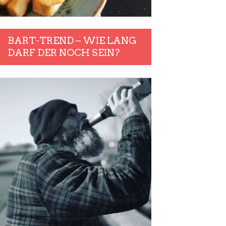
BART-TREND – WIE LANG
DARF DER NOCH SEIN?