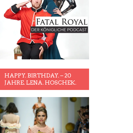
HAPPY. BIRTHDAY. – 20
JAHRE. LENA. HOSCHEK.