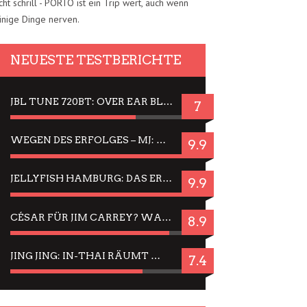
cht schrill - PORTO ist ein Trip wert, auch wenn
inige Dinge nerven.
NEUESTE TESTBERICHTE
JBL TUNE 720BT: OVER EAR BLUETOOTH KOPFHÖRER UM DIE 50,-€ IM DAUER-TEST
7
WEGEN DES ERFOLGES – MJ: MICHAEL JACKSON MUSICAL IN EINER MATINEE SEHEN
9.9
JELLYFISH HAMBURG: DAS ERFOLGREICHE SOMMER-MENÜ 2025 IN GEFÜHLEN UND BILDERN
9.9
CÉSAR FÜR JIM CARREY? WARUM DAS EINER DER NERVIGSTEN ACTORS IST UND BLEIBT
8.9
JING JING: IN-THAI RÄUMT WIEDER TITEL AB – EIN ZWEI-STUNDEN-ERLEBNISBERICHT
7.4