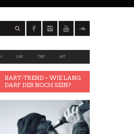
H
CAR
TRIP
ART
BART-TREND – WIE LANG
DARF DER NOCH SEIN?