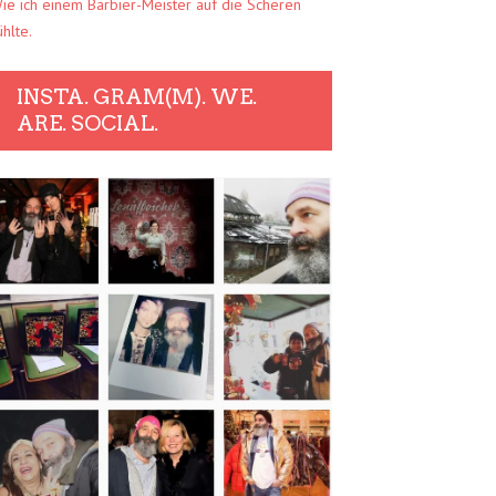
ie ich einem Barbier-Meister auf die Scheren
ühlte.
INSTA. GRAM(M). WE.
ARE. SOCIAL.