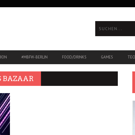
HION
#MBFW-BERLIN
FOOD/DRINKS
GAMES
TEC
S BAZAAR