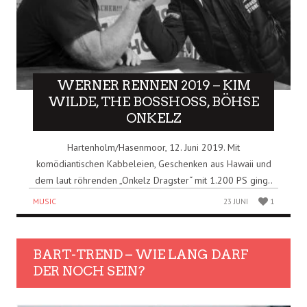
WERNER RENNEN 2019 – KIM
WILDE, THE BOSSHOSS, BÖHSE
ONKELZ
Hartenholm/Hasenmoor, 12. Juni 2019. Mit
komödiantischen Kabbeleien, Geschenken aus Hawaii und
dem laut röhrenden „Onkelz Dragster“ mit 1.200 PS ging..
MUSIC
23 JUNI
1
BART-TREND – WIE LANG DARF
DER NOCH SEIN?