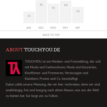
41
40
35
29
21
JAN.
DEZ.
NOV.
OKT.
SEP.
BACK TO TOP
ABOUT
TOUCHYOU.DE
TOUCHYOU ist ein Medien- und Freizeitblog, der sich
mit Mode und Fashionshows, Musik und Konzerten,
Kinofilmen- und Premieren, Vernissagen und
Künstlern, Promis und Co. beschäftigt.
Dabei zählt unsere Meinung, die wir hier verbreiten, denn wir sind
unabhängig, frei und hungrig nach allem Neuen, was uns die Welt
zu bieten hat. Sie liegt uns zu Füßen.