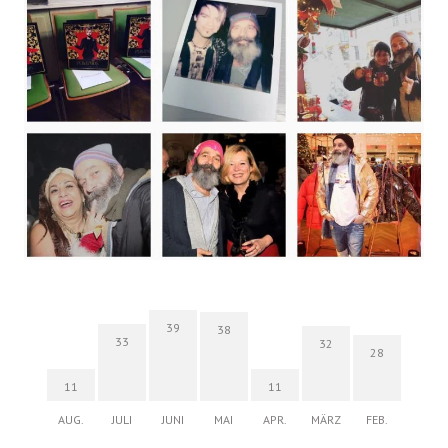
39
38
33
32
28
11
11
AUG.
JULI
JUNI
MAI
APR.
MÄRZ
FEB.