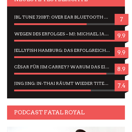
JBL TUNE 720BT: OVER EAR BLUETOOTH KOPFHÖRER UM DIE 50,-€ IM DAUER-TEST
7
WEGEN DES ERFOLGES – MJ: MICHAEL JACKSON MUSICAL IN EINER MATINEE SEHEN
9.9
JELLYFISH HAMBURG: DAS ERFOLGREICHE SOMMER-MENÜ 2025 IN GEFÜHLEN UND BILDERN
9.9
CÉSAR FÜR JIM CARREY? WARUM DAS EINER DER NERVIGSTEN ACTORS IST UND BLEIBT
8.9
JING JING: IN-THAI RÄUMT WIEDER TITEL AB – EIN ZWEI-STUNDEN-ERLEBNISBERICHT
7.4
PODCAST FATAL ROYAL