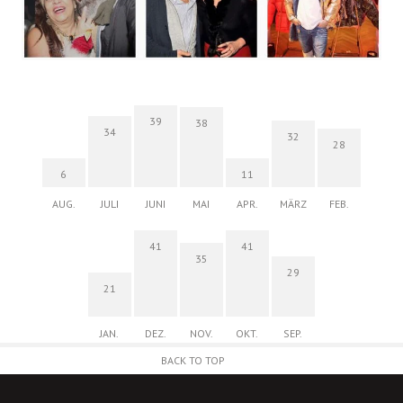
39
38
34
32
28
6
11
AUG.
JULI
JUNI
MAI
APR.
MÄRZ
FEB.
41
41
35
29
21
JAN.
DEZ.
NOV.
OKT.
SEP.
BACK TO TOP