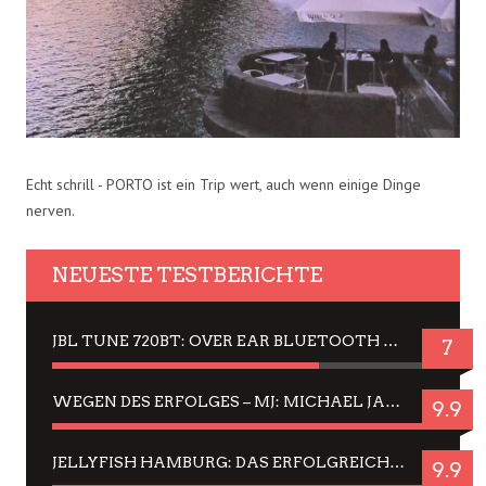
Echt schrill - PORTO ist ein Trip wert, auch wenn einige Dinge
nerven.
NEUESTE TESTBERICHTE
JBL TUNE 720BT: OVER EAR BLUETOOTH KOPFHÖRER UM DIE 50,-€ IM DAUER-TEST
7
WEGEN DES ERFOLGES – MJ: MICHAEL JACKSON MUSICAL IN EINER MATINEE SEHEN
9.9
JELLYFISH HAMBURG: DAS ERFOLGREICHE SOMMER-MENÜ 2025 IN GEFÜHLEN UND BILDERN
9.9