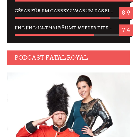
CÉSAR FÜR JIM CARREY? WARUM DAS EINER DER NERVIGSTEN ACTORS IST UND BLEIBT
8.9
JING JING: IN-THAI RÄUMT WIEDER TITEL AB – EIN ZWEI-STUNDEN-ERLEBNISBERICHT
7.4
PODCAST FATAL ROYAL