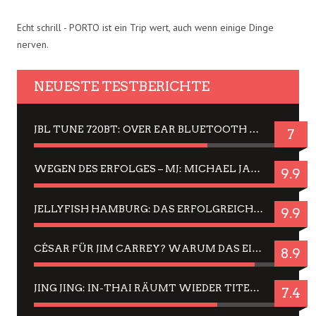
Echt schrill - PORTO ist ein Trip wert, auch wenn einige Dinge
nerven.
NEUESTE TESTBERICHTE
JBL TUNE 720BT: OVER EAR BLUETOOTH KOPFHÖRER UM DIE 50,-€ IM DAUER-TEST
7
WEGEN DES ERFOLGES – MJ: MICHAEL JACKSON MUSICAL IN EINER MATINEE SEHEN
9.9
JELLYFISH HAMBURG: DAS ERFOLGREICHE SOMMER-MENÜ 2025 IN GEFÜHLEN UND BILDERN
9.9
CÉSAR FÜR JIM CARREY? WARUM DAS EINER DER NERVIGSTEN ACTORS IST UND BLEIBT
8.9
JING JING: IN-THAI RÄUMT WIEDER TITEL AB – EIN ZWEI-STUNDEN-ERLEBNISBERICHT
7.4