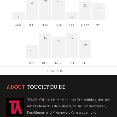
39
38
36
32
28
4
11
AUG.
JULI
JUNI
MAI
APR.
MÄRZ
FEB.
41
41
35
29
21
JAN.
DEZ.
NOV.
OKT.
SEP.
BACK TO TOP
ABOUT
TOUCHYOU.DE
TOUCHYOU ist ein Medien- und Freizeitblog, der sich
mit Mode und Fashionshows, Musik und Konzerten,
Kinofilmen- und Premieren, Vernissagen und