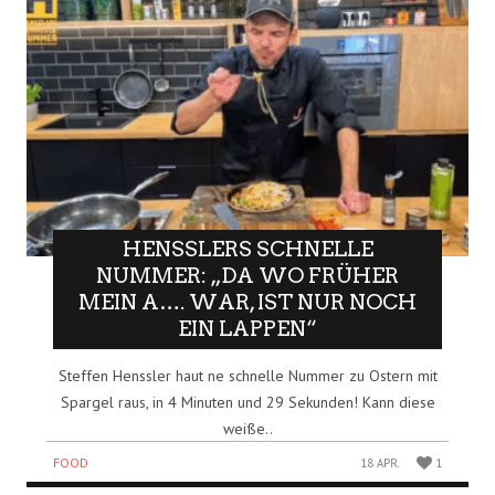
HENSSLERS SCHNELLE
NUMMER: „DA WO FRÜHER
MEIN A…. WAR, IST NUR NOCH
EIN LAPPEN“
Steffen Henssler haut ne schnelle Nummer zu Ostern mit
Spargel raus, in 4 Minuten und 29 Sekunden! Kann diese
weiße..
FOOD
18 APR.
1