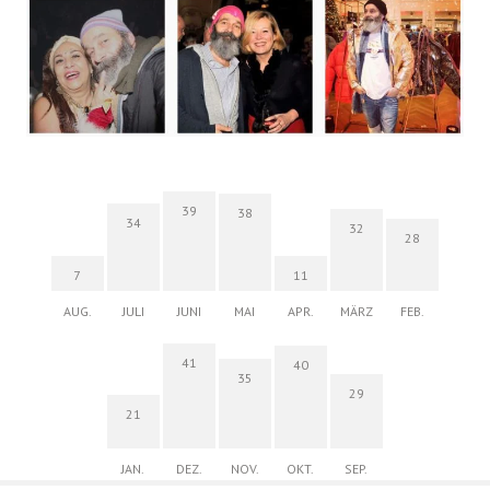
39
38
34
32
28
7
11
AUG.
JULI
JUNI
MAI
APR.
MÄRZ
FEB.
41
40
35
29
21
JAN.
DEZ.
NOV.
OKT.
SEP.