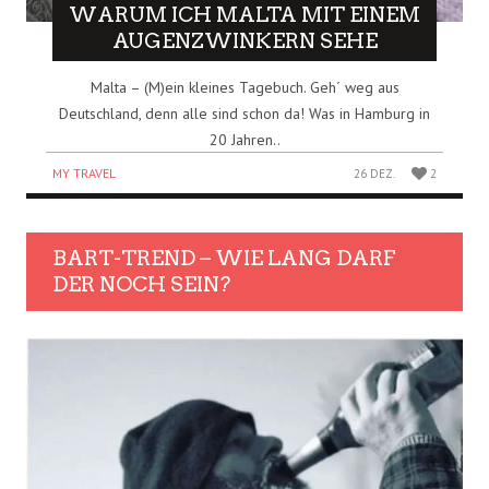
WARUM ICH MALTA MIT EINEM
AUGENZWINKERN SEHE
Malta – (M)ein kleines Tagebuch. Geh´ weg aus
Deutschland, denn alle sind schon da! Was in Hamburg in
20 Jahren..
MY TRAVEL
26 DEZ.
2
BART-TREND – WIE LANG DARF
DER NOCH SEIN?