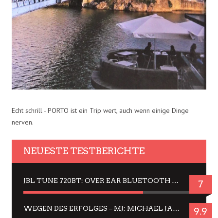
Echt schrill - PORTO ist ein Trip wert, auch wenn einige Dinge
nerven.
NEUESTE TESTBERICHTE
JBL TUNE 720BT: OVER EAR BLUETOOTH KOPFHÖRER UM DIE 50,-€ IM DAUER-TEST
7
WEGEN DES ERFOLGES – MJ: MICHAEL JACKSON MUSICAL IN EINER MATINEE SEHEN
9.9