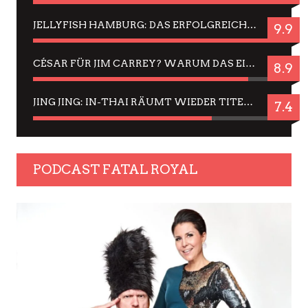
JELLYFISH HAMBURG: DAS ERFOLGREICHE SOMMER-MENÜ 2025 IN GEFÜHLEN UND BILDERN
9.9
CÉSAR FÜR JIM CARREY? WARUM DAS EINER DER NERVIGSTEN ACTORS IST UND BLEIBT
8.9
JING JING: IN-THAI RÄUMT WIEDER TITEL AB – EIN ZWEI-STUNDEN-ERLEBNISBERICHT
7.4
PODCAST FATAL ROYAL