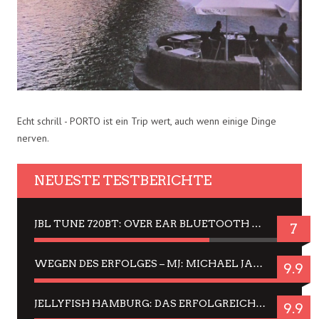
Echt schrill - PORTO ist ein Trip wert, auch wenn einige Dinge
nerven.
NEUESTE TESTBERICHTE
JBL TUNE 720BT: OVER EAR BLUETOOTH KOPFHÖRER UM DIE 50,-€ IM DAUER-TEST
7
WEGEN DES ERFOLGES – MJ: MICHAEL JACKSON MUSICAL IN EINER MATINEE SEHEN
9.9
JELLYFISH HAMBURG: DAS ERFOLGREICHE SOMMER-MENÜ 2025 IN GEFÜHLEN UND BILDERN
9.9