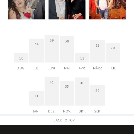
39
38
34
32
28
10
11
AUG.
JULI
JUNI
MAI
APR.
MÄRZ
FEB.
41
40
35
29
21
JAN.
DEZ.
NOV.
OKT.
SEP.
BACK TO TOP