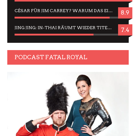
CÉSAR FÜR JIM CARREY? WARUM DAS EINER DER NERVIGSTEN ACTORS IST UND BLEIBT
8.9
JING JING: IN-THAI RÄUMT WIEDER TITEL AB – EIN ZWEI-STUNDEN-ERLEBNISBERICHT
7.4
PODCAST FATAL ROYAL