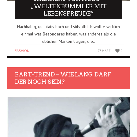
„WELTENBUMMLER MIT
LEBENSFREUDE“
Nachhaltig, qualitativ hoch und stilvoll: Ich wollte wirklich
einmal was Besonderes haben, was anderes als die
üblichen Marken tragen, die..
FASHION
27 MÄRZ
9
BART-TREND – WIE LANG DARF
DER NOCH SEIN?