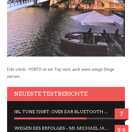
Echt schrill - PORTO ist ein Trip wert, auch wenn einige Dinge
nerven.
NEUESTE TESTBERICHTE
JBL TUNE 720BT: OVER EAR BLUETOOTH KOPFHÖRER UM DIE 50,-€ IM DAUER-TEST
7
WEGEN DES ERFOLGES – MJ: MICHAEL JACKSON MUSICAL IN EINER MATINEE SEHEN
9.9