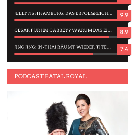
JELLYFISH HAMBURG: DAS ERFOLGREICHE SOMMER-MENÜ 2025 IN GEFÜHLEN UND BILDERN
9.9
CÉSAR FÜR JIM CARREY? WARUM DAS EINER DER NERVIGSTEN ACTORS IST UND BLEIBT
8.9
JING JING: IN-THAI RÄUMT WIEDER TITEL AB – EIN ZWEI-STUNDEN-ERLEBNISBERICHT
7.4
PODCAST FATAL ROYAL