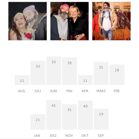
39
38
33
32
28
11
11
AUG.
JULI
JUNI
MAI
APR.
MÄRZ
FEB.
41
40
35
29
21
JAN.
DEZ.
NOV.
OKT.
SEP.