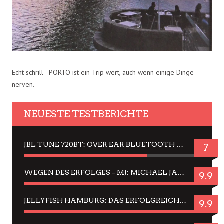
Echt schrill - PORTO ist ein Trip wert, auch wenn einige Dinge
nerven.
NEUESTE TESTBERICHTE
JBL TUNE 720BT: OVER EAR BLUETOOTH KOPFHÖRER UM DIE 50,-€ IM DAUER-TEST
7
WEGEN DES ERFOLGES – MJ: MICHAEL JACKSON MUSICAL IN EINER MATINEE SEHEN
9.9
JELLYFISH HAMBURG: DAS ERFOLGREICHE SOMMER-MENÜ 2025 IN GEFÜHLEN UND BILDERN
9.9