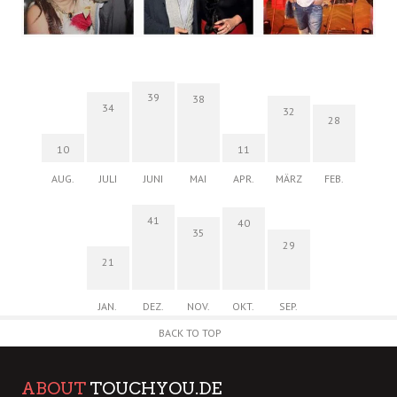
39
38
34
32
28
10
11
AUG.
JULI
JUNI
MAI
APR.
MÄRZ
FEB.
41
40
35
29
21
JAN.
DEZ.
NOV.
OKT.
SEP.
BACK TO TOP
ABOUT
TOUCHYOU.DE