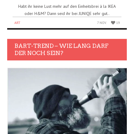
Habt ihr keine Lust mehr auf den Einheitsbrei à la IKEA
oder H&M? Dann seid ihr bei JUNIQE sehr gut..
ART
7 NOV.
19
BART-TREND – WIE LANG DARF
DER NOCH SEIN?