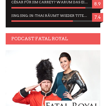
CÉSAR FÜR JIM CARREY? WARUM DAS EINER DER NERVIGSTEN ACTORS IST UND BLEIBT
8.9
JING JING: IN-THAI RÄUMT WIEDER TITEL AB – EIN ZWEI-STUNDEN-ERLEBNISBERICHT
7.4
PODCAST FATAL ROYAL