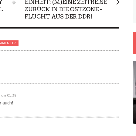
Y
EINHEIT: (M)EINE ZEITREISE
L
ZURÜCK IN DIE OSTZONE -
FLUCHT AUS DER DDR!
OMMENTAR
 um 01:38
h auch!