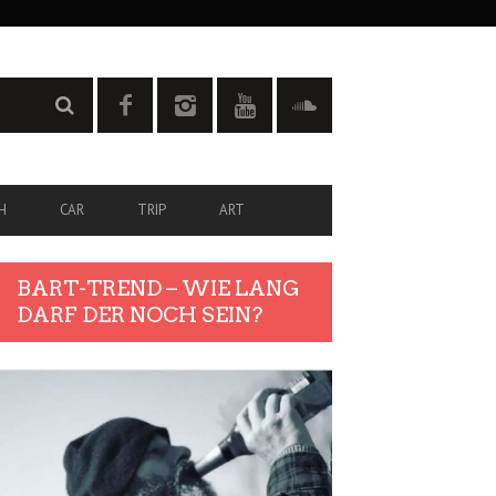
H
CAR
TRIP
ART
BART-TREND – WIE LANG
DARF DER NOCH SEIN?