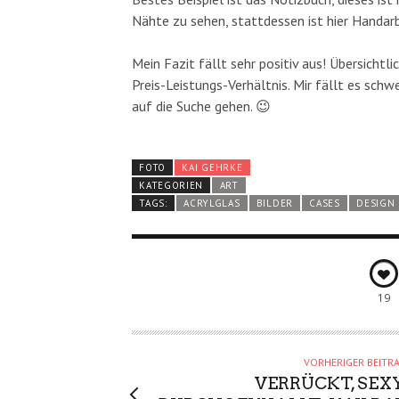
Nähte zu sehen, stattdessen ist hier Handarb
Mein Fazit fällt sehr positiv aus! Übersichtl
Preis-Leistungs-Verhältnis. Mir fällt es sch
auf die Suche gehen. 😉
FOTO
KAI GEHRKE
KATEGORIEN
ART
TAGS:
ACRYLGLAS
BILDER
CASES
DESIGN
19
VORHERIGER BEITR
VERRÜCKT, SEXY