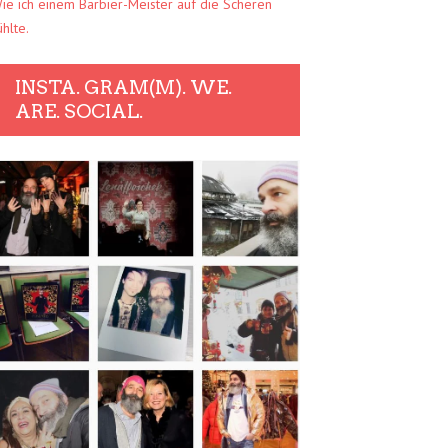
ie ich einem Barbier-Meister auf die Scheren
ühlte.
INSTA. GRAM(M). WE.
ARE. SOCIAL.