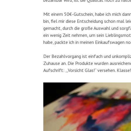
bezahlbar wird, ist die Qualität noch zu halt
Mit einem 50€-Gutschein, habe ich mich dann
bin, fiel mir diese Entscheidung schon mal le
gemacht, durch die große Auswahl und sorgfä
ein wenig Zeit nehmen, um sein Lieblingsmo
habe, packte ich in meinen Einkaufswagen n
Der Bezahlvorgang ist einfach und unkompliz
Zuhause an. Die Produkte wurden ausreichen
Aufschrift: ,,Vorsicht Glas!“ versehen. Klasse!