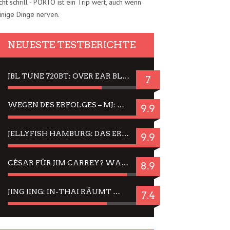
cht schrill - PORTO ist ein Trip wert, auch wenn
inige Dinge nerven.
NEUESTE TESTBERICHTE
JBL TUNE 720BT: OVER EAR BLUETOOTH KOPFHÖRER UM DIE 50,-€ IM DAUER-TEST
7
WEGEN DES ERFOLGES – MJ: MICHAEL JACKSON MUSICAL IN EINER MATINEE SEHEN
9.9
JELLYFISH HAMBURG: DAS ERFOLGREICHE SOMMER-MENÜ 2025 IN GEFÜHLEN UND BILDERN
9.9
CÉSAR FÜR JIM CARREY? WARUM DAS EINER DER NERVIGSTEN ACTORS IST UND BLEIBT
8.9
JING JING: IN-THAI RÄUMT WIEDER TITEL AB – EIN ZWEI-STUNDEN-ERLEBNISBERICHT
7.4