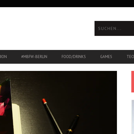
HION
#MBFW-BERLIN
FOOD/DRINKS
GAMES
TEC