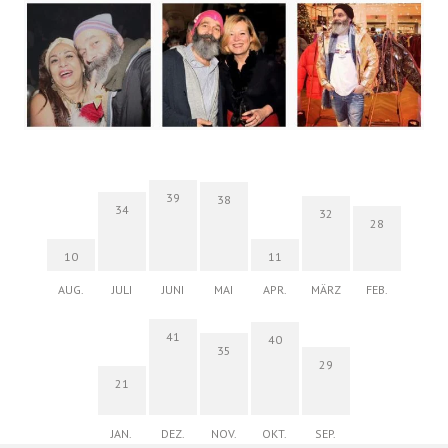
39
38
34
32
28
10
11
AUG.
JULI
JUNI
MAI
APR.
MÄRZ
FEB.
41
40
35
29
21
JAN.
DEZ.
NOV.
OKT.
SEP.