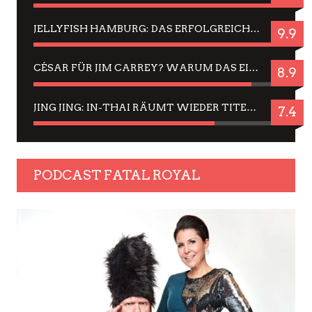
JELLYFISH HAMBURG: DAS ERFOLGREICHE SOMMER-MENÜ 2025 IN GEFÜHLEN UND BILDERN
9.9
CÉSAR FÜR JIM CARREY? WARUM DAS EINER DER NERVIGSTEN ACTORS IST UND BLEIBT
8.9
JING JING: IN-THAI RÄUMT WIEDER TITEL AB – EIN ZWEI-STUNDEN-ERLEBNISBERICHT
7.4
PODCAST FATAL ROYAL