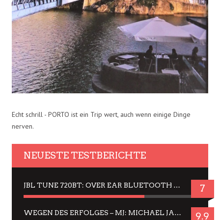
Echt schrill - PORTO ist ein Trip wert, auch wenn einige Dinge
nerven.
NEUESTE TESTBERICHTE
JBL TUNE 720BT: OVER EAR BLUETOOTH KOPFHÖRER UM DIE 50,-€ IM DAUER-TEST
7
WEGEN DES ERFOLGES – MJ: MICHAEL JACKSON MUSICAL IN EINER MATINEE SEHEN
9.9