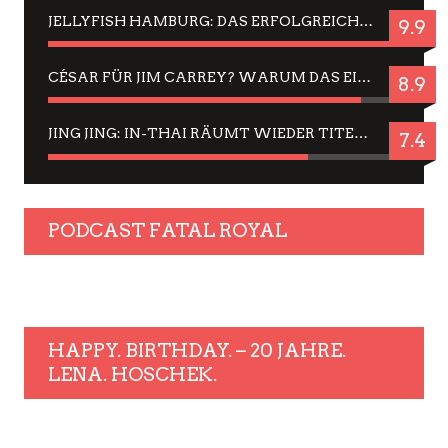
JELLYFISH HAMBURG: DAS ERFOLGREICHE SOMMER-MENÜ 2025 IN GEFÜHLEN UND BILDERN
9.9
CÉSAR FÜR JIM CARREY? WARUM DAS EINER DER NERVIGSTEN ACTORS IST UND BLEIBT
8.9
JING JING: IN-THAI RÄUMT WIEDER TITEL AB – EIN ZWEI-STUNDEN-ERLEBNISBERICHT
7.4
PODCAST FATAL ROYAL
HAPPY. BIRTHDAY. – 20 JAHRE.
LENA. HOSCHEK.