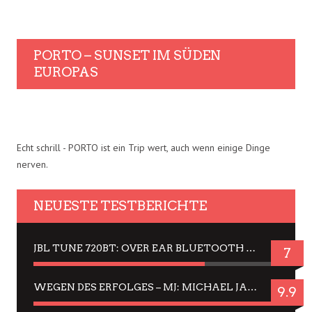
PORTO – SUNSET IM SÜDEN
EUROPAS
Echt schrill - PORTO ist ein Trip wert, auch wenn einige Dinge
nerven.
NEUESTE TESTBERICHTE
JBL TUNE 720BT: OVER EAR BLUETOOTH KOPFHÖRER UM DIE 50,-€ IM DAUER-TEST
7
WEGEN DES ERFOLGES – MJ: MICHAEL JACKSON MUSICAL IN EINER MATINEE SEHEN
9.9