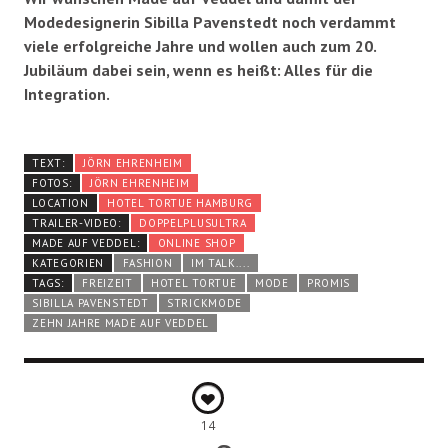
Modedesignerin Sibilla Pavenstedt noch verdammt
viele erfolgreiche Jahre und wollen auch zum 20.
Jubiläum dabei sein, wenn es heißt: Alles für die
Integration.
TEXT:
JÖRN EHRENHEIM
FOTOS:
JÖRN EHRENHEIM
LOCATION
HOTEL TORTUE HAMBURG
TRAILER-VIDEO:
DOPPELPLUSULTRA
MADE AUF VEDDEL:
ONLINE SHOP
KATEGORIEN
FASHION
IM TALK....
TAGS:
FREIZEIT
HOTEL TORTUE
MODE
PROMIS
SIBILLA PAVENSTEDT
STRICKMODE
ZEHN JAHRE MADE AUF VEDDEL
14