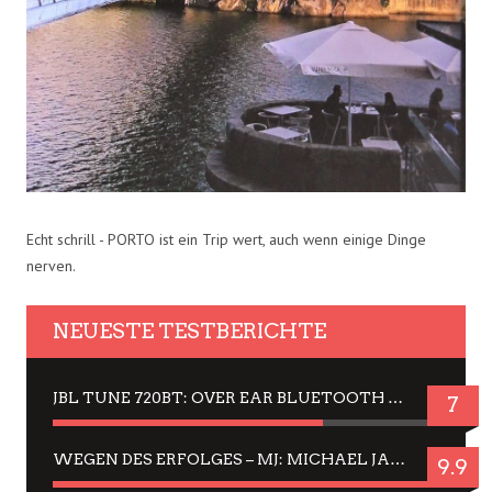
Echt schrill - PORTO ist ein Trip wert, auch wenn einige Dinge
nerven.
NEUESTE TESTBERICHTE
JBL TUNE 720BT: OVER EAR BLUETOOTH KOPFHÖRER UM DIE 50,-€ IM DAUER-TEST
7
WEGEN DES ERFOLGES – MJ: MICHAEL JACKSON MUSICAL IN EINER MATINEE SEHEN
9.9