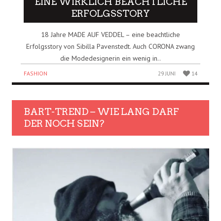
EINE WIRKLICH BEACHTLICHE
ERFOLGSSTORY
18 Jahre MADE AUF VEDDEL – eine beachtliche
Erfolgsstory von Sibilla Pavenstedt. Auch CORONA zwang
die Modedesignerin ein wenig in..
FASHION
29 JUNI
14
BART-TREND – WIE LANG DARF
DER NOCH SEIN?