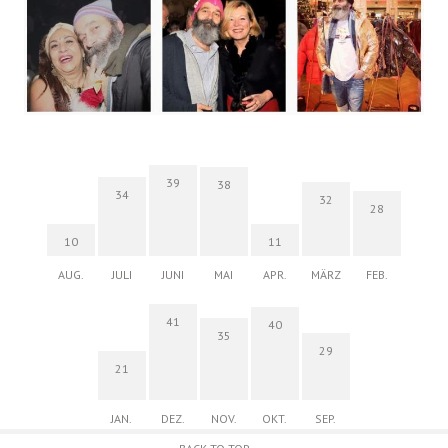
39
38
34
32
28
10
11
AUG.
JULI
JUNI
MAI
APR.
MÄRZ
FEB.
41
40
35
29
21
JAN.
DEZ.
NOV.
OKT.
SEP.