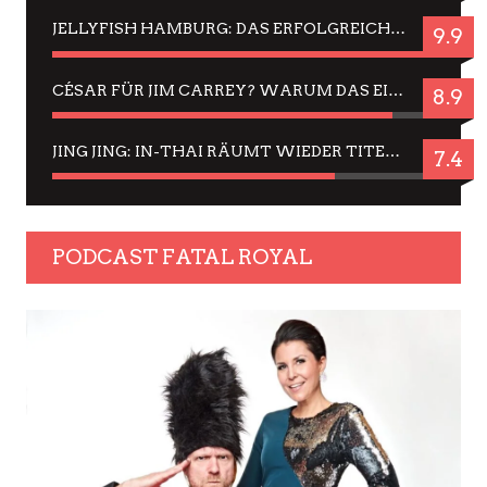
JELLYFISH HAMBURG: DAS ERFOLGREICHE SOMMER-MENÜ 2025 IN GEFÜHLEN UND BILDERN
9.9
CÉSAR FÜR JIM CARREY? WARUM DAS EINER DER NERVIGSTEN ACTORS IST UND BLEIBT
8.9
JING JING: IN-THAI RÄUMT WIEDER TITEL AB – EIN ZWEI-STUNDEN-ERLEBNISBERICHT
7.4
PODCAST FATAL ROYAL