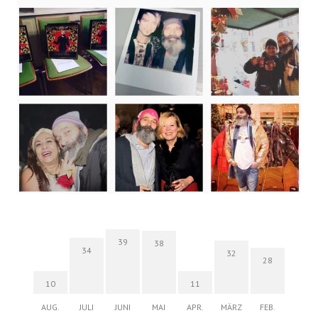
39
38
34
32
28
10
11
AUG.
JULI
JUNI
MAI
APR.
MÄRZ
FEB.