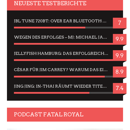
NEUESTE TESTBERICHTE
JBL TUNE 720BT: OVER EAR BLUETOOTH KOPFHÖRER UM DIE 50,-€ IM DAUER-TEST
7
WEGEN DES ERFOLGES – MJ: MICHAEL JACKSON MUSICAL IN EINER MATINEE SEHEN
9.9
JELLYFISH HAMBURG: DAS ERFOLGREICHE SOMMER-MENÜ 2025 IN GEFÜHLEN UND BILDERN
9.9
CÉSAR FÜR JIM CARREY? WARUM DAS EINER DER NERVIGSTEN ACTORS IST UND BLEIBT
8.9
JING JING: IN-THAI RÄUMT WIEDER TITEL AB – EIN ZWEI-STUNDEN-ERLEBNISBERICHT
7.4
PODCAST FATAL ROYAL