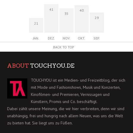
41
40
35
29
21
JAN.
DEZ.
NOV.
OKT.
SEP.
BACK TO TOP
ABOUT
TOUCHYOU.DE
TOUCHYOU ist ein Medien- und Freizeitblog, der sich
mit Mode und Fashionshows, Musik und Konzerten,
Kinofilmen- und Premieren, Vernissagen und
Künstlern, Promis und Co. beschäftigt.
Dabei zählt unsere Meinung, die wir hier verbreiten, denn wir sind
unabhängig, frei und hungrig nach allem Neuen, was uns die Welt
zu bieten hat. Sie liegt uns zu Füßen.