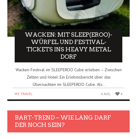
WACKEN: MIT SLEEP(EROO)-
WÜRFEL UND FESTIVAL-
TICKETS INS HEAVY METAL
DORF
Wacken Festival im SLEEPEROO Cube erleben – Zwischen
Zelten und Hotel: Ein Erlebnisbericht über das
Übernachten im SLEEPEROO Cube. Als..
MY TRAVEL
6 AUG.
4
BART-TREND – WIE LANG DARF
DER NOCH SEIN?