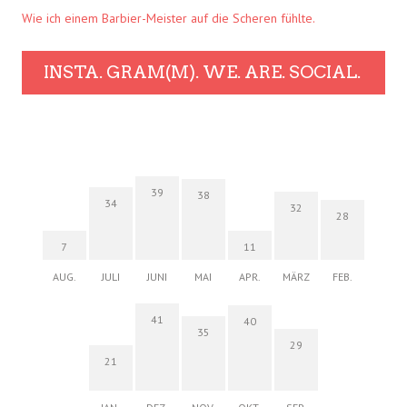
Wie ich einem Barbier-Meister auf die Scheren fühlte.
INSTA. GRAM(M). WE. ARE. SOCIAL.
39
38
34
32
28
7
11
AUG.
JULI
JUNI
MAI
APR.
MÄRZ
FEB.
41
40
35
29
21