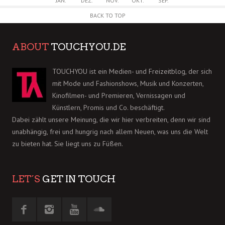
JAN.
DEZ.
NOV.
OKT.
SEP.
BACK TO TOP
ABOUT
TOUCHYOU.DE
TOUCHYOU ist ein Medien- und Freizeitblog, der sich
mit Mode und Fashionshows, Musik und Konzerten,
Kinofilmen- und Premieren, Vernissagen und
Künstlern, Promis und Co. beschäftigt.
Dabei zählt unsere Meinung, die wir hier verbreiten, denn wir sind
unabhängig, frei und hungrig nach allem Neuen, was uns die Welt
zu bieten hat. Sie liegt uns zu Füßen.
LET´S
GET IN TOUCH