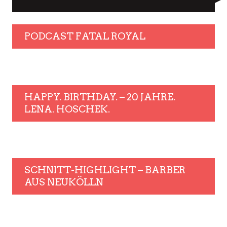
PODCAST FATAL ROYAL
HAPPY. BIRTHDAY. – 20 JAHRE.
LENA. HOSCHEK.
SCHNITT-HIGHLIGHT – BARBER
AUS NEUKÖLLN