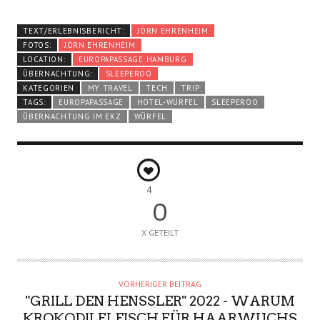
TEXT/ERLEBNISBERICHT:
JÖRN EHRENHEIM
FOTOS:
JÖRN EHRENHEIM
LOCATION:
EUROPAPASSAGE HAMBURG
ÜBERNACHTUNG:
SLEEPEROO
KATEGORIEN
MY TRAVEL
TECH
TRIP
TAGS:
EUROPAPASSAGE
HOTEL-WÜRFEL
SLEEPEROO
ÜBERNACHTUNG IM EKZ
WÜRFEL
4
0
X GETEILT
VORHERIGER BEITRAG
"GRILL DEN HENSSLER" 2022 - WARUM
KROKODILFLEISCH FÜR HAARWUCHS