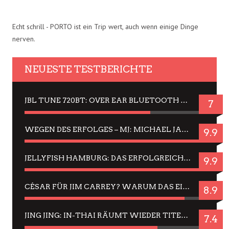
Echt schrill - PORTO ist ein Trip wert, auch wenn einige Dinge
nerven.
NEUESTE TESTBERICHTE
JBL TUNE 720BT: OVER EAR BLUETOOTH KOPFHÖRER UM DIE 50,-€ IM DAUER-TEST
7
WEGEN DES ERFOLGES – MJ: MICHAEL JACKSON MUSICAL IN EINER MATINEE SEHEN
9.9
JELLYFISH HAMBURG: DAS ERFOLGREICHE SOMMER-MENÜ 2025 IN GEFÜHLEN UND BILDERN
9.9
CÉSAR FÜR JIM CARREY? WARUM DAS EINER DER NERVIGSTEN ACTORS IST UND BLEIBT
8.9
JING JING: IN-THAI RÄUMT WIEDER TITEL AB – EIN ZWEI-STUNDEN-ERLEBNISBERICHT
7.4