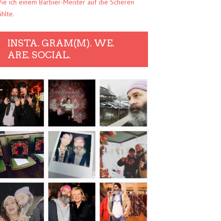
ie ich einem Barbier-Meister auf die Scheren
ühlte.
INSTA. GRAM(M). WE.
ARE. SOCIAL.