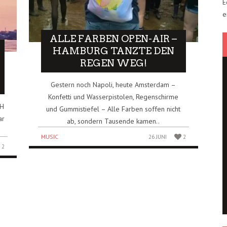
E
e
ALLE FARBEN OPEN-AIR –
HAMBURG TANZTE DEN
REGEN WEG!
Gestern noch Napoli, heute Amsterdam –
Konfetti und Wasserpistolen, Regenschirme
CH
und Gummistiefel – Alle Farben soffen nicht
ar
ab, sondern Tausende kamen..
MUSIC
26 JUNI
2
2