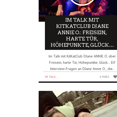
IM TALK MIT
KITKATCLUB DJANE
ANNIE O.: FREISEIN,
HARTE TÜR,
HÖHEPUNKTE, GLÜCK…
Im Talk mit KitKatClub DJane ANNIE O. über
Freisein, harte Tür, Höhepunkte, Glück… Elf
Interview-Fragen an DJane Annie O., die..
IM TALK....
4 MÄRZ