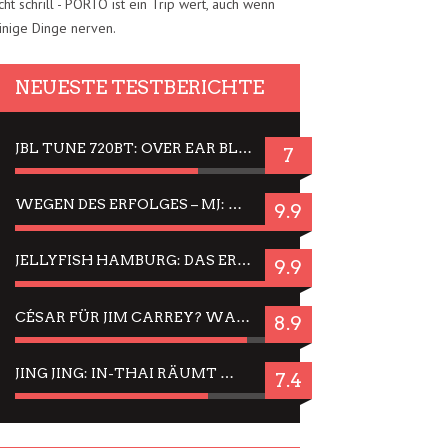
cht schrill - PORTO ist ein Trip wert, auch wenn
inige Dinge nerven.
NEUESTE TESTBERICHTE
JBL TUNE 720BT: OVER EAR BLUETOOTH KOPFHÖRER UM DIE 50,-€ IM DAUER-TEST
7
WEGEN DES ERFOLGES – MJ: MICHAEL JACKSON MUSICAL IN EINER MATINEE SEHEN
9.9
JELLYFISH HAMBURG: DAS ERFOLGREICHE SOMMER-MENÜ 2025 IN GEFÜHLEN UND BILDERN
9.9
CÉSAR FÜR JIM CARREY? WARUM DAS EINER DER NERVIGSTEN ACTORS IST UND BLEIBT
8.9
JING JING: IN-THAI RÄUMT WIEDER TITEL AB – EIN ZWEI-STUNDEN-ERLEBNISBERICHT
7.4