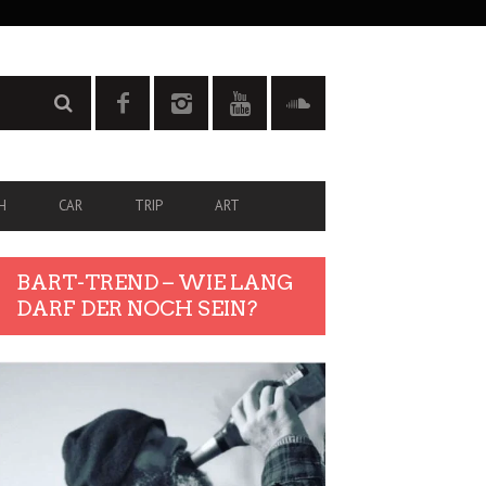
H
CAR
TRIP
ART
BART-TREND – WIE LANG
DARF DER NOCH SEIN?