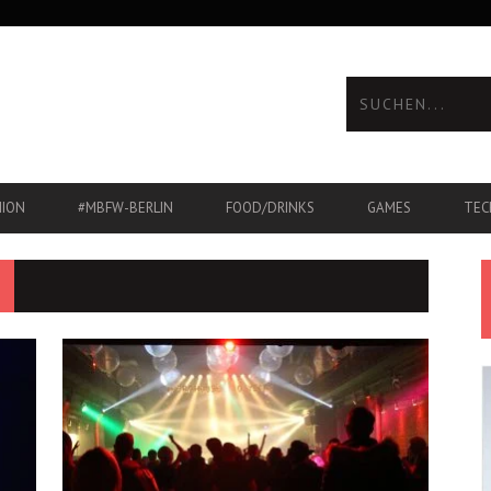
HION
#MBFW-BERLIN
FOOD/DRINKS
GAMES
TEC