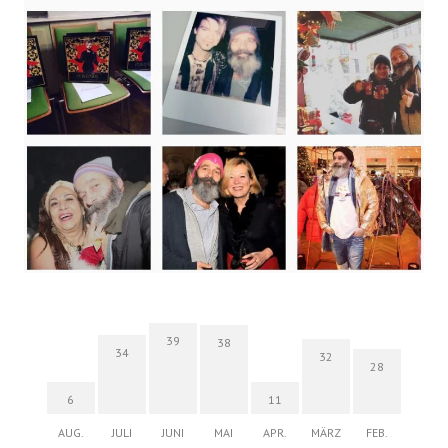
39
38
34
32
28
6
11
AUG.
JULI
JUNI
MAI
APR.
MÄRZ
FEB.