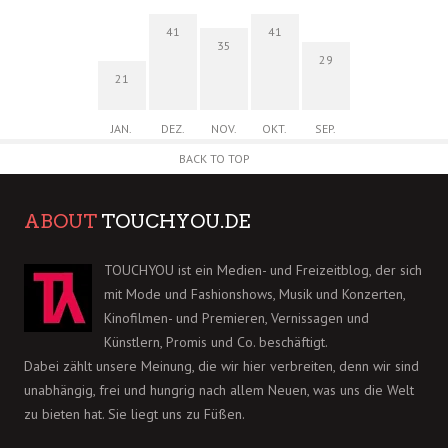
41
41
35
29
21
JAN.
DEZ.
NOV.
OKT.
SEP.
BACK TO TOP
ABOUT
TOUCHYOU.DE
TOUCHYOU ist ein Medien- und Freizeitblog, der sich
mit Mode und Fashionshows, Musik und Konzerten,
Kinofilmen- und Premieren, Vernissagen und
Künstlern, Promis und Co. beschäftigt.
Dabei zählt unsere Meinung, die wir hier verbreiten, denn wir sind
unabhängig, frei und hungrig nach allem Neuen, was uns die Welt
zu bieten hat. Sie liegt uns zu Füßen.