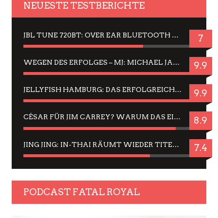
NEUESTE TESTBERICHTE
JBL TUNE 720BT: OVER EAR BLUETOOTH KOPFHÖRER UM DIE 50,-€ IM DAUER-TEST
7
WEGEN DES ERFOLGES – MJ: MICHAEL JACKSON MUSICAL IN EINER MATINEE SEHEN
9.9
JELLYFISH HAMBURG: DAS ERFOLGREICHE SOMMER-MENÜ 2025 IN GEFÜHLEN UND BILDERN
9.9
CÉSAR FÜR JIM CARREY? WARUM DAS EINER DER NERVIGSTEN ACTORS IST UND BLEIBT
8.9
JING JING: IN-THAI RÄUMT WIEDER TITEL AB – EIN ZWEI-STUNDEN-ERLEBNISBERICHT
7.4
PODCAST FATAL ROYAL