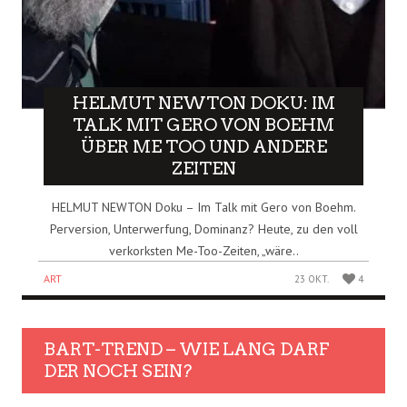
HELMUT NEWTON DOKU: IM
TALK MIT GERO VON BOEHM
ÜBER ME TOO UND ANDERE
ZEITEN
HELMUT NEWTON Doku – Im Talk mit Gero von Boehm.
Perversion, Unterwerfung, Dominanz? Heute, zu den voll
verkorksten Me-Too-Zeiten, „wäre..
ART
23 OKT.
4
BART-TREND – WIE LANG DARF
DER NOCH SEIN?