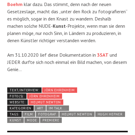
Boehm
klar dazu. Das stimmt, denn nach der neuen
Gesetzeslage, macht das „unter den Rock zu fotografieren“
es möglich, sogar in den Knast zu wandern. Deshalb
machen solche NUDE-
Kunst
-Projekte, wenn man sie denn
planen möge, nur noch Sinn, in Ländern zu produzieren, in
denen Künstler richtiger verstanden werden.
Am 31.10.2020 lief diese Dokumentation in
3SAT
und
JEDER durfte sich noch einmal ein Bild machen, von diesem
Genie…
TEXT/INTERVIEW:
JÖRN EHRENHEIM
FOTO(S):
JÖRN EHRENHEIM
WEBSITE:
HELMUT NEWTON
KATEGORIEN
ART
IM TALK....
TAGS:
FILM
FOTOGRAF
HELMUT NEWTON
HUGH HEFNER
KUNST
MODE
PREMIERE