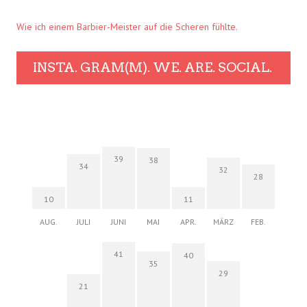
Wie ich einem Barbier-Meister auf die Scheren fühlte.
INSTA. GRAM(M). WE. ARE. SOCIAL.
39
38
34
32
28
10
11
AUG.
JULI
JUNI
MAI
APR.
MÄRZ
FEB.
41
40
35
29
21