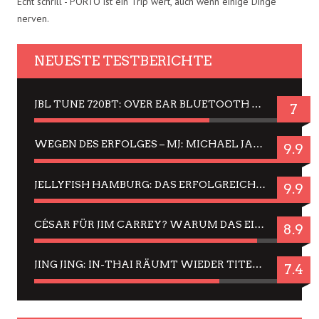
Echt schrill - PORTO ist ein Trip wert, auch wenn einige Dinge
nerven.
NEUESTE TESTBERICHTE
JBL TUNE 720BT: OVER EAR BLUETOOTH KOPFHÖRER UM DIE 50,-€ IM DAUER-TEST
7
WEGEN DES ERFOLGES – MJ: MICHAEL JACKSON MUSICAL IN EINER MATINEE SEHEN
9.9
JELLYFISH HAMBURG: DAS ERFOLGREICHE SOMMER-MENÜ 2025 IN GEFÜHLEN UND BILDERN
9.9
CÉSAR FÜR JIM CARREY? WARUM DAS EINER DER NERVIGSTEN ACTORS IST UND BLEIBT
8.9
JING JING: IN-THAI RÄUMT WIEDER TITEL AB – EIN ZWEI-STUNDEN-ERLEBNISBERICHT
7.4