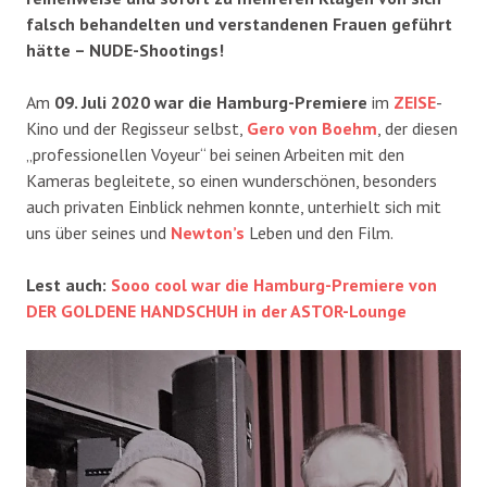
falsch behandelten und verstandenen Frauen geführt
hätte – NUDE-Shootings!
Am
09. Juli 2020 war die Hamburg-Premiere
im
ZEISE
-
Kino und der Regisseur selbst,
Gero von Boehm
, der diesen
„professionellen Voyeur“ bei seinen Arbeiten mit den
Kameras begleitete, so einen wunderschönen, besonders
auch privaten Einblick nehmen konnte, unterhielt sich mit
uns über seines und
Newton’s
Leben und den Film.
Lest auch:
Sooo cool war die Hamburg-Premiere von
DER GOLDENE HANDSCHUH in der ASTOR-Lounge