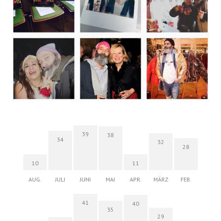
39
38
34
32
28
10
11
AUG.
JULI
JUNI
MAI
APR.
MÄRZ
FEB.
41
40
35
29