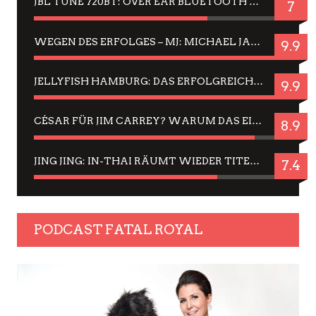
JBL TUNE 720BT: OVER EAR BLUETOOTH KOPFHÖRER UM DIE 50,-€ IM DAUER-TEST
7
WEGEN DES ERFOLGES – MJ: MICHAEL JACKSON MUSICAL IN EINER MATINEE SEHEN
9.9
JELLYFISH HAMBURG: DAS ERFOLGREICHE SOMMER-MENÜ 2025 IN GEFÜHLEN UND BILDERN
9.9
CÉSAR FÜR JIM CARREY? WARUM DAS EINER DER NERVIGSTEN ACTORS IST UND BLEIBT
8.9
JING JING: IN-THAI RÄUMT WIEDER TITEL AB – EIN ZWEI-STUNDEN-ERLEBNISBERICHT
7.4
PODCAST FATAL ROYAL