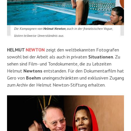
Die Kampagnen von
Helmut Newton
, auch in der französischen Vogue,
lösten teilweise Unverständnis aus.
HELMUT
NEWTON
zeigt den weltbekannten Fotografen
sowohl bei der Arbeit als auch in privaten
Situationen
. Zu
sehen sind Film- und Tondokumente, die zu Lebzeiten
Helmut
Newtons
entstanden. Für den Dokumentarfilm hat
Gero von
Boehm
uneingeschränkten und exklusiven Zugang
zum Archiv der Helmut Newton-Stiftung erhalten.