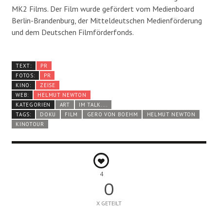
MK2 Films. Der Film wurde gefördert vom Medienboard
Berlin-Brandenburg, der Mitteldeutschen Medienförderung
und dem Deutschen Filmförderfonds.
TEXT:
PR
FOTOS:
PR
KINO:
ZEISE
WEB:
HELMUT NEWTON
KATEGORIEN
ART
IM TALK....
TAGS:
DOKU
FILM
GERO VON BOEHM
HELMUT NEWTON
KINOTOUR
4
0
X GETEILT