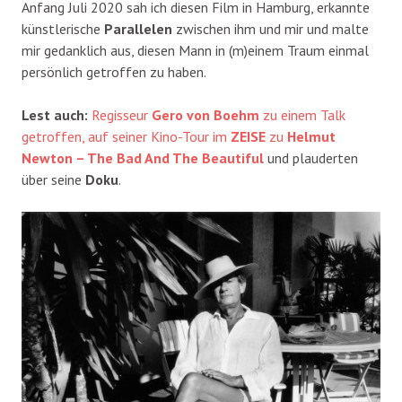
Anfang Juli 2020 sah ich diesen Film in Hamburg, erkannte
künstlerische
Parallelen
zwischen ihm und mir und malte
mir gedanklich aus, diesen Mann in (m)einem Traum einmal
persönlich getroffen zu haben.
Lest auch:
Regisseur
Gero von Boehm
zu einem Talk
getroffen, auf seiner Kino-Tour im
ZEISE
zu
Helmut
Newton – The Bad And The Beautiful
und plauderten
über seine
Doku
.