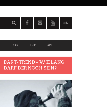
H
CAR
TRIP
ART
BART-TREND – WIE LANG
DARF DER NOCH SEIN?