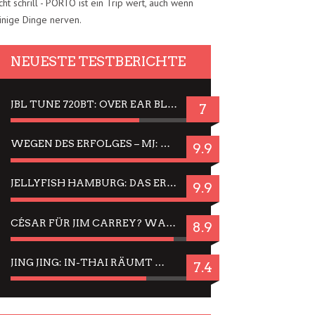
cht schrill - PORTO ist ein Trip wert, auch wenn
inige Dinge nerven.
NEUESTE TESTBERICHTE
JBL TUNE 720BT: OVER EAR BLUETOOTH KOPFHÖRER UM DIE 50,-€ IM DAUER-TEST
7
WEGEN DES ERFOLGES – MJ: MICHAEL JACKSON MUSICAL IN EINER MATINEE SEHEN
9.9
JELLYFISH HAMBURG: DAS ERFOLGREICHE SOMMER-MENÜ 2025 IN GEFÜHLEN UND BILDERN
9.9
CÉSAR FÜR JIM CARREY? WARUM DAS EINER DER NERVIGSTEN ACTORS IST UND BLEIBT
8.9
JING JING: IN-THAI RÄUMT WIEDER TITEL AB – EIN ZWEI-STUNDEN-ERLEBNISBERICHT
7.4