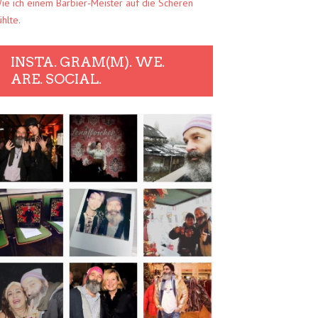
ie ich einem Barbier-Meister auf die Scheren
ühlte.
INSTA. GRAM(M). WE.
ARE. SOCIAL.