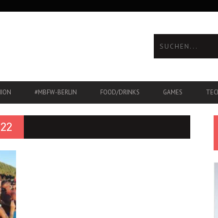
HION
#MBFW-BERLIN
FOOD/DRINKS
GAMES
TEC
22