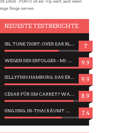
cht schrill - PORTO ist ein Trip wert, auch wenn
inige Dinge nerven.
NEUESTE TESTBERICHTE
JBL TUNE 720BT: OVER EAR BLUETOOTH KOPFHÖRER UM DIE 50,-€ IM DAUER-TEST
7
WEGEN DES ERFOLGES – MJ: MICHAEL JACKSON MUSICAL IN EINER MATINEE SEHEN
9.9
JELLYFISH HAMBURG: DAS ERFOLGREICHE SOMMER-MENÜ 2025 IN GEFÜHLEN UND BILDERN
9.9
CÉSAR FÜR JIM CARREY? WARUM DAS EINER DER NERVIGSTEN ACTORS IST UND BLEIBT
8.9
JING JING: IN-THAI RÄUMT WIEDER TITEL AB – EIN ZWEI-STUNDEN-ERLEBNISBERICHT
7.4