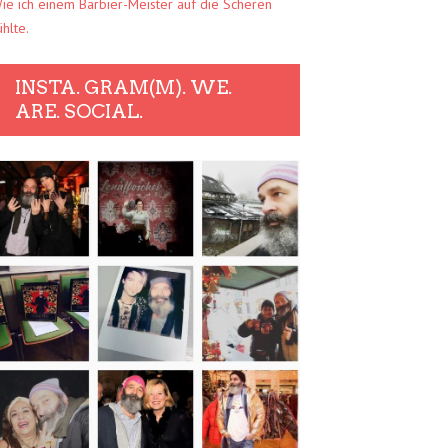
ie ich einem Barbier-Meister auf die Scheren
ühlte.
INSTA. GRAM(M). WE.
ARE. SOCIAL.