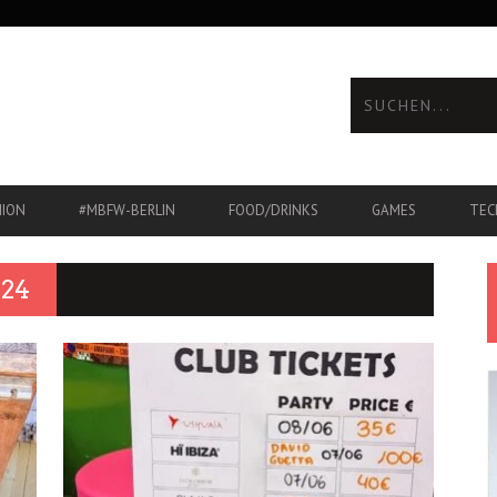
HION
#MBFW-BERLIN
FOOD/DRINKS
GAMES
TEC
24