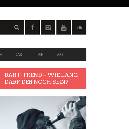
H
CAR
TRIP
ART
BART-TREND – WIE LANG
DARF DER NOCH SEIN?