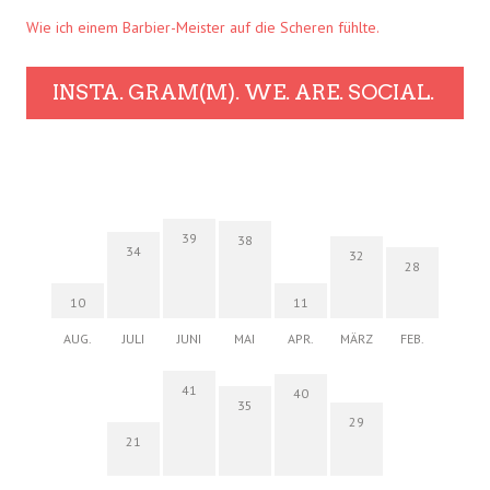
Wie ich einem Barbier-Meister auf die Scheren fühlte.
INSTA. GRAM(M). WE. ARE. SOCIAL.
39
38
34
32
28
10
11
AUG.
JULI
JUNI
MAI
APR.
MÄRZ
FEB.
41
40
35
29
21