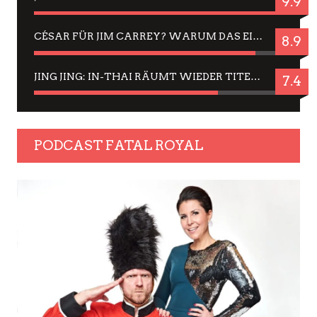
9.9
CÉSAR FÜR JIM CARREY? WARUM DAS EINER DER NERVIGSTEN ACTORS IST UND BLEIBT
8.9
JING JING: IN-THAI RÄUMT WIEDER TITEL AB – EIN ZWEI-STUNDEN-ERLEBNISBERICHT
7.4
PODCAST FATAL ROYAL