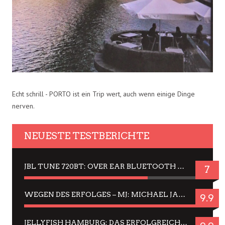
Echt schrill - PORTO ist ein Trip wert, auch wenn einige Dinge
nerven.
NEUESTE TESTBERICHTE
JBL TUNE 720BT: OVER EAR BLUETOOTH KOPFHÖRER UM DIE 50,-€ IM DAUER-TEST
7
WEGEN DES ERFOLGES – MJ: MICHAEL JACKSON MUSICAL IN EINER MATINEE SEHEN
9.9
JELLYFISH HAMBURG: DAS ERFOLGREICHE SOMMER-MENÜ 2025 IN GEFÜHLEN UND BILDERN