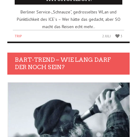
Berliner Service-„Schnauze“, gedrosseltes WLan und
Pünktlichkeit des ICE´s – Wer hätte das gedacht, aber SO
macht das Reisen echt mehr..
TRIP
2 JULI
3
BART-TREND – WIE LANG DARF
DER NOCH SEIN?