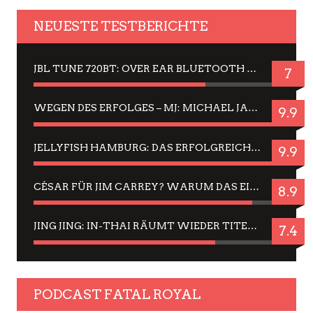
NEUESTE TESTBERICHTE
JBL TUNE 720BT: OVER EAR BLUETOOTH KOPFHÖRER UM DIE 50,-€ IM DAUER-TEST
7
WEGEN DES ERFOLGES – MJ: MICHAEL JACKSON MUSICAL IN EINER MATINEE SEHEN
9.9
JELLYFISH HAMBURG: DAS ERFOLGREICHE SOMMER-MENÜ 2025 IN GEFÜHLEN UND BILDERN
9.9
CÉSAR FÜR JIM CARREY? WARUM DAS EINER DER NERVIGSTEN ACTORS IST UND BLEIBT
8.9
JING JING: IN-THAI RÄUMT WIEDER TITEL AB – EIN ZWEI-STUNDEN-ERLEBNISBERICHT
7.4
PODCAST FATAL ROYAL