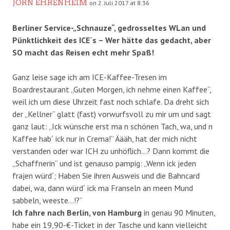
JÖRN EHRENHEIM
on 2. Juli 2017 at 8:36
Berliner Service-„Schnauze“, gedrosseltes WLan und
Pünktlichkeit des ICE´s – Wer hätte das gedacht, aber
SO macht das Reisen echt mehr Spaß!
Ganz leise sage ich am ICE-Kaffee-Tresen im
Boardrestaurant „Guten Morgen, ich nehme einen Kaffee“,
weil ich um diese Uhrzeit fast noch schlafe. Da dreht sich
der „Kellner“ glatt (fast) vorwurfsvoll zu mir um und sagt
ganz laut: „Ick wünsche erst ma n schönen Tach, wa, und n
Kaffee hab´ ick nur in Crema!“ Äääh, hat der mich nicht
verstanden oder war ICH zu unhöflich…? Dann kommt die
„Schaffnerin“ und ist genauso pampig: „Wenn ick jeden
frajen würd´; Haben Sie ihren Ausweis und die Bahncard
dabei, wa, dann würd´ ick ma Franseln an meen Mund
sabbeln, weeste…!?“
Ich fahre nach Berlin, von Hamburg
in genau 90 Minuten,
habe ein 19,90-€-Ticket in der Tasche und kann vielleicht