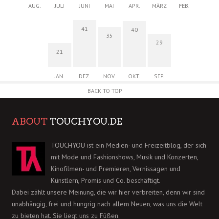
AUG.
JULI
JUNI
MAI
APR.
MÄRZ
FEB.
41
40
35
29
21
JAN.
DEZ.
NOV.
OKT.
SEP.
BACK TO TOP
ABOUT
TOUCHYOU.DE
TOUCHYOU ist ein Medien- und Freizeitblog, der sich
mit Mode und Fashionshows, Musik und Konzerten,
Kinofilmen- und Premieren, Vernissagen und
Künstlern, Promis und Co. beschäftigt.
Dabei zählt unsere Meinung, die wir hier verbreiten, denn wir sind
unabhängig, frei und hungrig nach allem Neuen, was uns die Welt
zu bieten hat. Sie liegt uns zu Füßen.