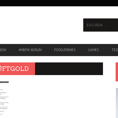
HION
#MBFW-BERLIN
FOOD/DRINKS
GAMES
TEC
HÜFTGOLD