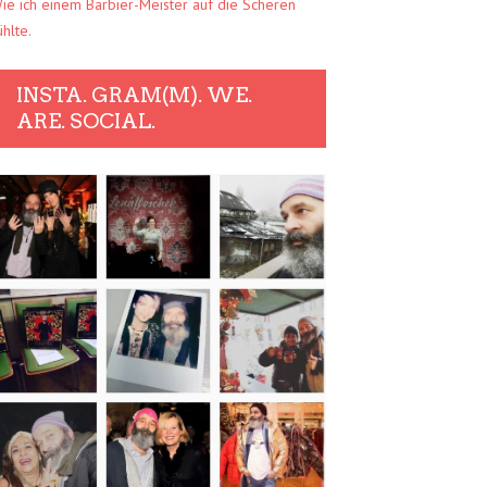
ie ich einem Barbier-Meister auf die Scheren
ühlte.
INSTA. GRAM(M). WE.
ARE. SOCIAL.