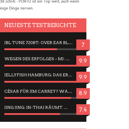
cht schrill - PORTO ist ein Trip wert, auch wenn
inige Dinge nerven.
NEUESTE TESTBERICHTE
JBL TUNE 720BT: OVER EAR BLUETOOTH KOPFHÖRER UM DIE 50,-€ IM DAUER-TEST
7
WEGEN DES ERFOLGES – MJ: MICHAEL JACKSON MUSICAL IN EINER MATINEE SEHEN
9.9
JELLYFISH HAMBURG: DAS ERFOLGREICHE SOMMER-MENÜ 2025 IN GEFÜHLEN UND BILDERN
9.9
CÉSAR FÜR JIM CARREY? WARUM DAS EINER DER NERVIGSTEN ACTORS IST UND BLEIBT
8.9
JING JING: IN-THAI RÄUMT WIEDER TITEL AB – EIN ZWEI-STUNDEN-ERLEBNISBERICHT
7.4