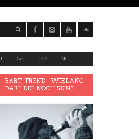
H
CAR
TRIP
ART
BART-TREND – WIE LANG
DARF DER NOCH SEIN?