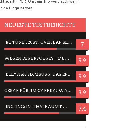
cht schrill - PORTO ist ein Trip wert, auch wenn
inige Dinge nerven.
NEUESTE TESTBERICHTE
JBL TUNE 720BT: OVER EAR BLUETOOTH KOPFHÖRER UM DIE 50,-€ IM DAUER-TEST
7
WEGEN DES ERFOLGES – MJ: MICHAEL JACKSON MUSICAL IN EINER MATINEE SEHEN
9.9
JELLYFISH HAMBURG: DAS ERFOLGREICHE SOMMER-MENÜ 2025 IN GEFÜHLEN UND BILDERN
9.9
CÉSAR FÜR JIM CARREY? WARUM DAS EINER DER NERVIGSTEN ACTORS IST UND BLEIBT
8.9
JING JING: IN-THAI RÄUMT WIEDER TITEL AB – EIN ZWEI-STUNDEN-ERLEBNISBERICHT
7.4