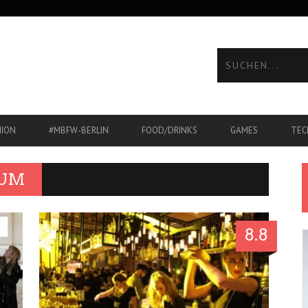
HION
#MBFW-BERLIN
FOOD/DRINKS
GAMES
TEC
IUM
8.8