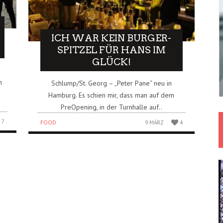
ICH WAR KEIN BURGER-
SPITZEL FÜR HANS IM
GLÜCK!
n
Schlump/St. Georg – „Peter Pane“ neu in
Hamburg. Es schien mir, dass man auf dem
PreOpening, in der Turnhalle auf..
7
FOOD
9 MÄRZ
4