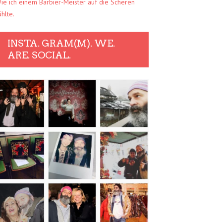
ie ich einem Barbier-Meister auf die Scheren
ühlte.
INSTA. GRAM(M). WE.
ARE. SOCIAL.