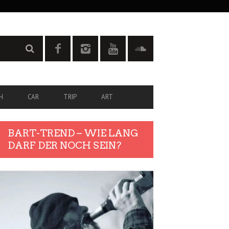
H
CAR
TRIP
ART
BART-TREND – WIE LANG
DARF DER NOCH SEIN?