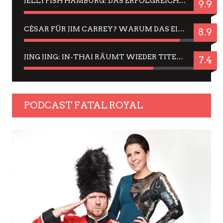
JELLYFISH HAMBURG: DAS ERFOLGREICHE SOMMER-MENÜ 2025 IN GEFÜHLEN UND BILDERN
9.9
CÉSAR FÜR JIM CARREY? WARUM DAS EINER DER NERVIGSTEN ACTORS IST UND BLEIBT
8.9
JING JING: IN-THAI RÄUMT WIEDER TITEL AB – EIN ZWEI-STUNDEN-ERLEBNISBERICHT
7.4
PODCAST FATAL ROYAL