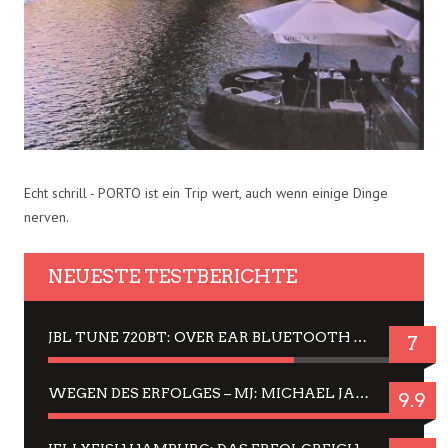
Echt schrill - PORTO ist ein Trip wert, auch wenn einige Dinge
nerven.
NEUESTE TESTBERICHTE
JBL TUNE 720BT: OVER EAR BLUETOOTH KOPFHÖRER UM DIE 50,-€ IM DAUER-TEST
7
WEGEN DES ERFOLGES – MJ: MICHAEL JACKSON MUSICAL IN EINER MATINEE SEHEN
9.9