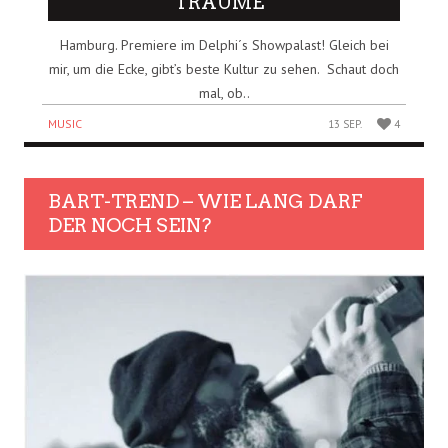
TRÄUME“
Hamburg. Premiere im Delphi´s Showpalast! Gleich bei
mir, um die Ecke, gibt’s beste Kultur zu sehen. Schaut doch
mal, ob..
MUSIC
13 SEP.
4
BART-TREND – WIE LANG DARF
DER NOCH SEIN?