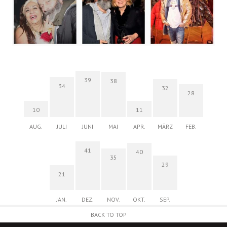
39
38
34
32
28
10
11
AUG.
JULI
JUNI
MAI
APR.
MÄRZ
FEB.
41
40
35
29
21
JAN.
DEZ.
NOV.
OKT.
SEP.
BACK TO TOP