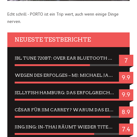
Echt schrill - PORTO ist ein Trip wert, auch wenn einige Dinge
nerven.
NEUESTE TESTBERICHTE
JBL TUNE 720BT: OVER EAR BLUETOOTH KOPFHÖRER UM DIE 50,-€ IM DAUER-TEST
7
WEGEN DES ERFOLGES – MJ: MICHAEL JACKSON MUSICAL IN EINER MATINEE SEHEN
9.9
JELLYFISH HAMBURG: DAS ERFOLGREICHE SOMMER-MENÜ 2025 IN GEFÜHLEN UND BILDERN
9.9
CÉSAR FÜR JIM CARREY? WARUM DAS EINER DER NERVIGSTEN ACTORS IST UND BLEIBT
8.9
JING JING: IN-THAI RÄUMT WIEDER TITEL AB – EIN ZWEI-STUNDEN-ERLEBNISBERICHT
7.4