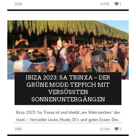
FILM
6 FEB.
3
IBIZA 2023: SA TRINXA – DER
GRÜNE MODE-TEPPICH MIT
VERSÜSSTEN S
ONNENUNTERGÄNGEN
Ibiza 2023: Sa Trinxa ist und bleibt „ein Wahrzeichen“ der
Insel – Verrückte Leute, Mode, DJ´s und gutes Essen. Die..
TRIP
31 MAI
3