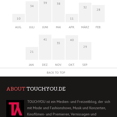
39
38
34
32
28
10
11
AUG.
JULI
JUNI
MAI
APR.
MÄRZ
FEB.
41
40
35
29
21
JAN.
DEZ.
NOV.
OKT.
SEP.
BACK TO TOP
ABOUT
TOUCHYOU.DE
TOUCHYOU ist ein Medien- und Freizeitblog, der sich
mit Mode und Fashionshows, Musik und Konzerten,
Kinofilmen- und Premieren, Vernissagen und