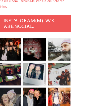
ie ich einem Barbier-Meister auf die Scheren
ühlte.
INSTA. GRAM(M). WE.
ARE. SOCIAL.