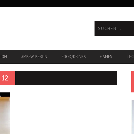
HION
#MBFW-BERLIN
FOOD/DRINKS
GAMES
TEC
12