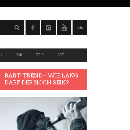
H
CAR
TRIP
ART
BART-TREND – WIE LANG
DARF DER NOCH SEIN?