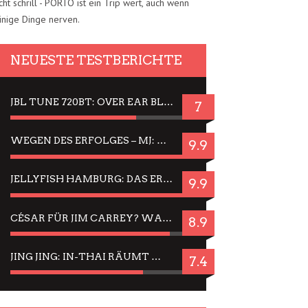
cht schrill - PORTO ist ein Trip wert, auch wenn
inige Dinge nerven.
NEUESTE TESTBERICHTE
JBL TUNE 720BT: OVER EAR BLUETOOTH KOPFHÖRER UM DIE 50,-€ IM DAUER-TEST
7
WEGEN DES ERFOLGES – MJ: MICHAEL JACKSON MUSICAL IN EINER MATINEE SEHEN
9.9
JELLYFISH HAMBURG: DAS ERFOLGREICHE SOMMER-MENÜ 2025 IN GEFÜHLEN UND BILDERN
9.9
CÉSAR FÜR JIM CARREY? WARUM DAS EINER DER NERVIGSTEN ACTORS IST UND BLEIBT
8.9
JING JING: IN-THAI RÄUMT WIEDER TITEL AB – EIN ZWEI-STUNDEN-ERLEBNISBERICHT
7.4