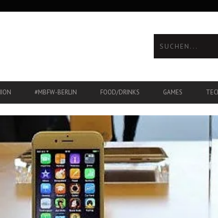
HION
#MBFW-BERLIN
FOOD/DRINKS
GAMES
TEC