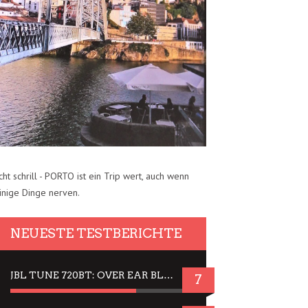
cht schrill - PORTO ist ein Trip wert, auch wenn
inige Dinge nerven.
NEUESTE TESTBERICHTE
JBL TUNE 720BT: OVER EAR BLUETOOTH KOPFHÖRER UM DIE 50,-€ IM DAUER-TEST
7