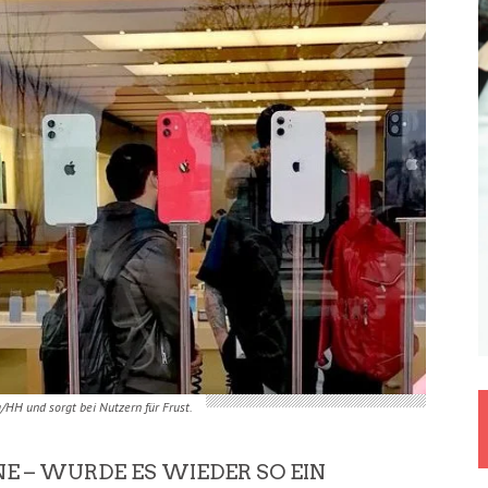
/HH und sorgt bei Nutzern für Frust.
E – WURDE ES WIEDER SO EIN