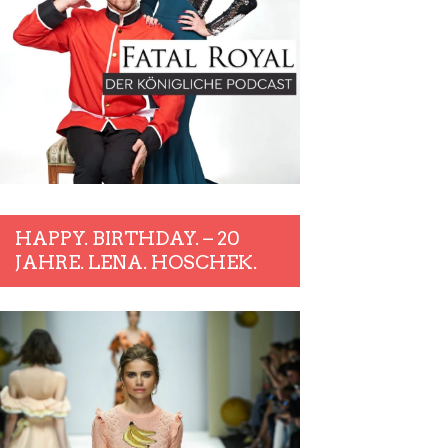
HAPPY. BIRTHDAY. – 20
JAHRE. LENA. HOSCHEK.