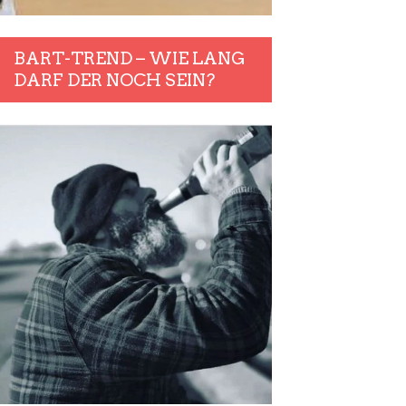
BART-TREND – WIE LANG
DARF DER NOCH SEIN?