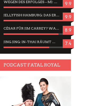
WEGEN DES ERFOLGES – MJ: MICHAEL JACKSON MUSICAL IN EINER MATINEE SEHEN
9.9
JELLYFISH HAMBURG: DAS ERFOLGREICHE SOMMER-MENÜ 2025 IN GEFÜHLEN UND BILDERN
9.9
CÉSAR FÜR JIM CARREY? WARUM DAS EINER DER NERVIGSTEN ACTORS IST UND BLEIBT
8.9
JING JING: IN-THAI RÄUMT WIEDER TITEL AB – EIN ZWEI-STUNDEN-ERLEBNISBERICHT
7.4
PODCAST FATAL ROYAL