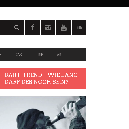
H
CAR
TRIP
ART
BART-TREND – WIE LANG
DARF DER NOCH SEIN?