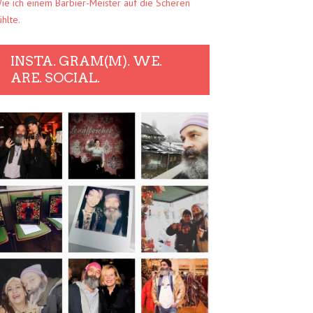
ie ich einem Barbier-Meister auf die Scheren
ühlte.
INSTA. GRAM(M). WE.
ARE. SOCIAL.