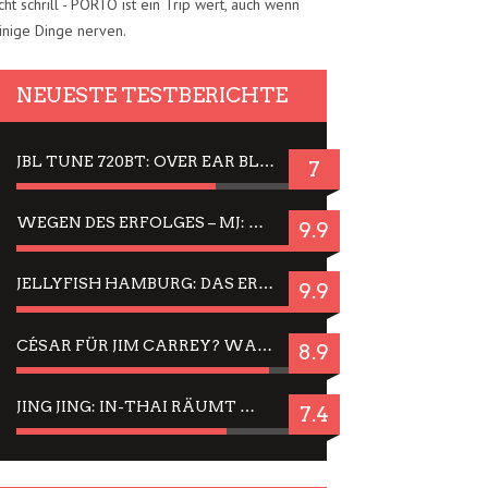
cht schrill - PORTO ist ein Trip wert, auch wenn
inige Dinge nerven.
NEUESTE TESTBERICHTE
JBL TUNE 720BT: OVER EAR BLUETOOTH KOPFHÖRER UM DIE 50,-€ IM DAUER-TEST
7
WEGEN DES ERFOLGES – MJ: MICHAEL JACKSON MUSICAL IN EINER MATINEE SEHEN
9.9
JELLYFISH HAMBURG: DAS ERFOLGREICHE SOMMER-MENÜ 2025 IN GEFÜHLEN UND BILDERN
9.9
CÉSAR FÜR JIM CARREY? WARUM DAS EINER DER NERVIGSTEN ACTORS IST UND BLEIBT
8.9
JING JING: IN-THAI RÄUMT WIEDER TITEL AB – EIN ZWEI-STUNDEN-ERLEBNISBERICHT
7.4