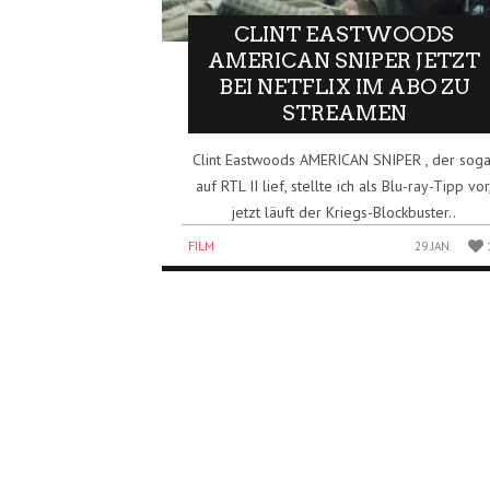
CLINT EASTWOODS
AMERICAN SNIPER JETZT
BEI NETFLIX IM ABO ZU
STREAMEN
Clint Eastwoods AMERICAN SNIPER , der soga
auf RTL II lief, stellte ich als Blu-ray-Tipp vor
jetzt läuft der Kriegs-Blockbuster..
FILM
29 JAN.