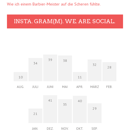
Wie ich einem Barbier-Meister auf die Scheren fühlte.
INSTA. GRAM(M). WE. ARE. SOCIAL.
39
38
34
32
28
10
11
AUG.
JULI
JUNI
MAI
APR.
MÄRZ
FEB.
41
40
35
29
21
JAN.
DEZ.
NOV.
OKT.
SEP.