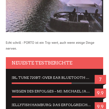
Echt schrill - PORTO ist ein Trip wert, auch wenn einige Dinge
nerven.
NEUESTE TESTBERICHTE
JBL TUNE 720BT: OVER EAR BLUETOOTH KOPFHÖRER UM DIE 50,-€ IM DAUER-TEST
7
WEGEN DES ERFOLGES – MJ: MICHAEL JACKSON MUSICAL IN EINER MATINEE SEHEN
9.9
JELLYFISH HAMBURG: DAS ERFOLGREICHE SOMMER-MENÜ 2025 IN GEFÜHLEN UND BILDERN
9.9