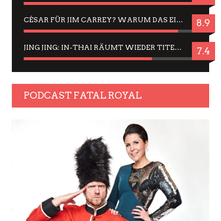
CÉSAR FÜR JIM CARREY? WARUM DAS EINER DER NERVIGSTEN ACTORS IST UND BLEIBT
8.9
JING JING: IN-THAI RÄUMT WIEDER TITEL AB – EIN ZWEI-STUNDEN-ERLEBNISBERICHT
7.4
PODCAST FATAL ROYAL