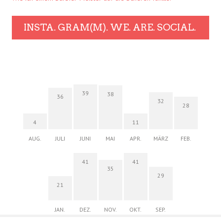
INSTA. GRAM(M). WE. ARE. SOCIAL.
39
38
36
32
28
4
11
AUG.
JULI
JUNI
MAI
APR.
MÄRZ
FEB.
41
41
35
29
21
JAN.
DEZ.
NOV.
OKT.
SEP.