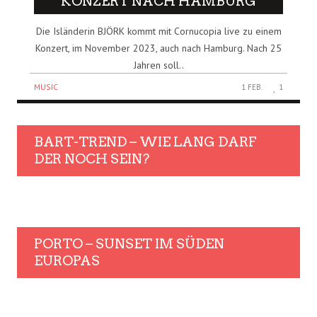
KONZERT NACH HAMBURG
Die Isländerin BJÖRK kommt mit Cornucopia live zu einem
Konzert, im November 2023, auch nach Hamburg. Nach 25
Jahren soll..
MUSIC
1 FEB.
1
BART-TREND – WIE LANG DARF
DER NOCH SEIN?
PORTO – SUNSET IM SÜDEN
EUROPAS