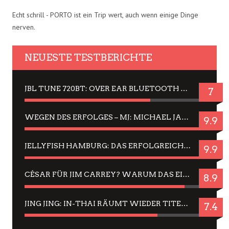
Echt schrill - PORTO ist ein Trip wert, auch wenn einige Dinge
nerven.
NEUESTE TESTBERICHTE
JBL TUNE 720BT: OVER EAR BLUETOOTH KOPFHÖRER UM DIE 50,-€ IM DAUER-TEST
7
WEGEN DES ERFOLGES – MJ: MICHAEL JACKSON MUSICAL IN EINER MATINEE SEHEN
9.9
JELLYFISH HAMBURG: DAS ERFOLGREICHE SOMMER-MENÜ 2025 IN GEFÜHLEN UND BILDERN
9.9
CÉSAR FÜR JIM CARREY? WARUM DAS EINER DER NERVIGSTEN ACTORS IST UND BLEIBT
8.9
JING JING: IN-THAI RÄUMT WIEDER TITEL AB – EIN ZWEI-STUNDEN-ERLEBNISBERICHT
7.4