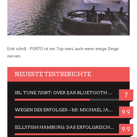
Echt schrill - PORTO ist ein Trip wert, auch wenn einige Dinge
nerven.
NEUESTE TESTBERICHTE
JBL TUNE 720BT: OVER EAR BLUETOOTH KOPFHÖRER UM DIE 50,-€ IM DAUER-TEST
7
WEGEN DES ERFOLGES – MJ: MICHAEL JACKSON MUSICAL IN EINER MATINEE SEHEN
9.9
JELLYFISH HAMBURG: DAS ERFOLGREICHE SOMMER-MENÜ 2025 IN GEFÜHLEN UND BILDERN
9.9