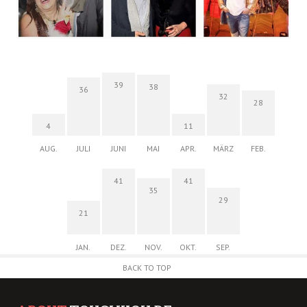
39
38
36
32
28
4
11
AUG.
JULI
JUNI
MAI
APR.
MÄRZ
FEB.
41
41
35
29
21
JAN.
DEZ.
NOV.
OKT.
SEP.
BACK TO TOP