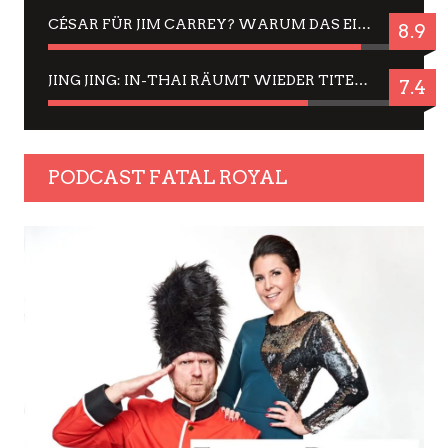
CÉSAR FÜR JIM CARREY? WARUM DAS EINER DER NERVIGSTEN ACTORS IST UND BLEIBT
8.9
JING JING: IN-THAI RÄUMT WIEDER TITEL AB – EIN ZWEI-STUNDEN-ERLEBNISBERICHT
7.4
PODCAST FATAL ROYAL