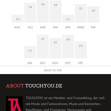
39
38
34
32
28
10
11
AUG.
JULI
JUNI
MAI
APR.
MÄRZ
FEB.
41
40
35
29
21
JAN.
DEZ.
NOV.
OKT.
SEP.
BACK TO TOP
ABOUT
TOUCHYOU.DE
TOUCHYOU ist ein Medien- und Freizeitblog, der sich
mit Mode und Fashionshows, Musik und Konzerten,
Kinofilmen- und Premieren, Vernissagen und