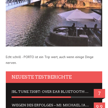
Echt schrill - PORTO ist ein Trip wert, auch wenn einige Dinge
nerven.
NEUESTE TESTBERICHTE
JBL TUNE 720BT: OVER EAR BLUETOOTH KOPFHÖRER UM DIE 50,-€ IM DAUER-TEST
7
WEGEN DES ERFOLGES – MJ: MICHAEL JACKSON MUSICAL IN EINER MATINEE SEHEN
9.9