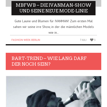
MBFWB – DIE IVANMAN-SHOW
UND SEINE NEUE MODE-LINIE
Gute Laune und Blumen für IVANMAN! Zum ersten Mal
sahen wir seine irre Show, in der die männlichen Models
wie in..
FASHION WEEK BERLIN
7 JULI
3
BART-TREND – WIE LANG DARF
DER NOCH SEIN?