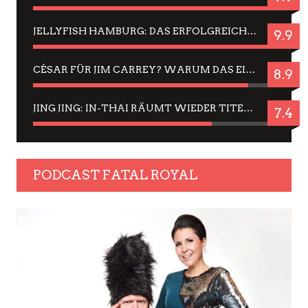
JELLYFISH HAMBURG: DAS ERFOLGREICHE SOMMER-MENÜ 2025 IN GEFÜHLEN UND BILDERN
9.9
CÉSAR FÜR JIM CARREY? WARUM DAS EINER DER NERVIGSTEN ACTORS IST UND BLEIBT
8.9
JING JING: IN-THAI RÄUMT WIEDER TITEL AB – EIN ZWEI-STUNDEN-ERLEBNISBERICHT
7.4
PODCAST FATAL ROYAL