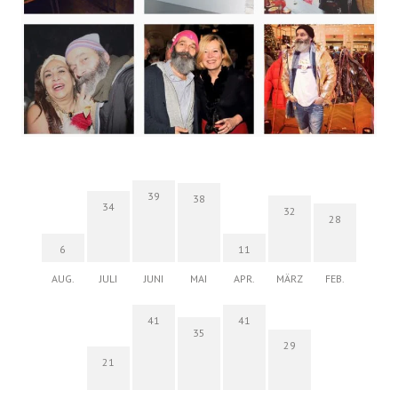
39
38
34
32
28
6
11
AUG.
JULI
JUNI
MAI
APR.
MÄRZ
FEB.
41
41
35
29
21