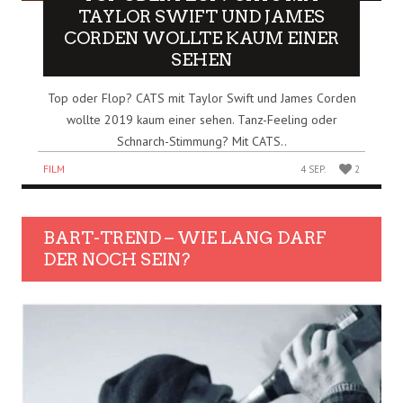
TAYLOR SWIFT UND JAMES
CORDEN WOLLTE KAUM EINER
SEHEN
Top oder Flop? CATS mit Taylor Swift und James Corden
wollte 2019 kaum einer sehen. Tanz-Feeling oder
Schnarch-Stimmung? Mit CATS..
FILM
4 SEP.
2
BART-TREND – WIE LANG DARF
DER NOCH SEIN?