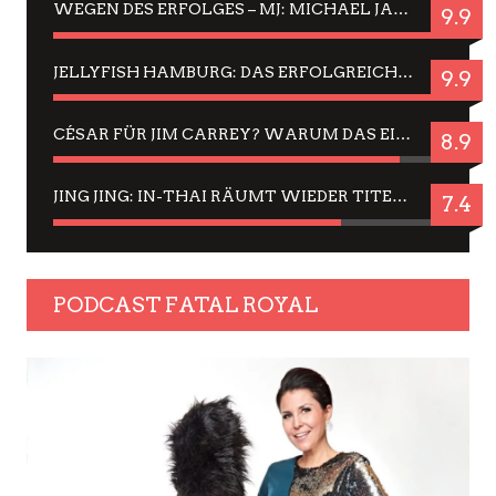
WEGEN DES ERFOLGES – MJ: MICHAEL JACKSON MUSICAL IN EINER MATINEE SEHEN
9.9
JELLYFISH HAMBURG: DAS ERFOLGREICHE SOMMER-MENÜ 2025 IN GEFÜHLEN UND BILDERN
9.9
CÉSAR FÜR JIM CARREY? WARUM DAS EINER DER NERVIGSTEN ACTORS IST UND BLEIBT
8.9
JING JING: IN-THAI RÄUMT WIEDER TITEL AB – EIN ZWEI-STUNDEN-ERLEBNISBERICHT
7.4
PODCAST FATAL ROYAL