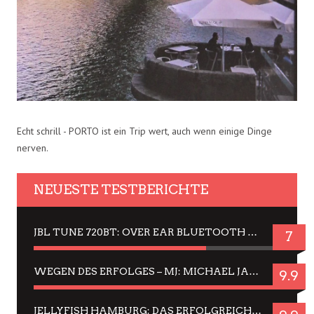
Echt schrill - PORTO ist ein Trip wert, auch wenn einige Dinge
nerven.
NEUESTE TESTBERICHTE
JBL TUNE 720BT: OVER EAR BLUETOOTH KOPFHÖRER UM DIE 50,-€ IM DAUER-TEST
7
WEGEN DES ERFOLGES – MJ: MICHAEL JACKSON MUSICAL IN EINER MATINEE SEHEN
9.9
JELLYFISH HAMBURG: DAS ERFOLGREICHE SOMMER-MENÜ 2025 IN GEFÜHLEN UND BILDERN