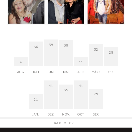
39
38
36
32
28
4
11
AUG.
JULI
JUNI
MAI
APR.
MÄRZ
FEB.
41
41
35
29
21
JAN.
DEZ.
NOV.
OKT.
SEP.
BACK TO TOP