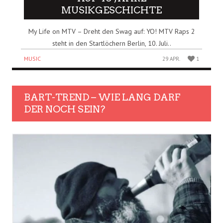
MUSIKGESCHICHTE
My Life on MTV – Dreht den Swag auf: YO! MTV Raps 2
steht in den Startlöchern Berlin, 10. Juli..
MUSIC
29 APR.
1
BART-TREND – WIE LANG DARF
DER NOCH SEIN?