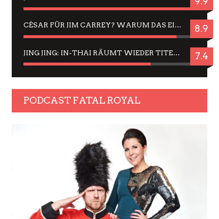
9.9
CÉSAR FÜR JIM CARREY? WARUM DAS EINER DER NERVIGSTEN ACTORS IST UND BLEIBT
8.9
JING JING: IN-THAI RÄUMT WIEDER TITEL AB – EIN ZWEI-STUNDEN-ERLEBNISBERICHT
7.4
PODCAST FATAL ROYAL