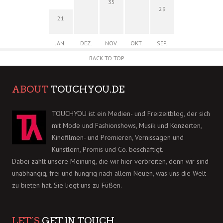
35
29
21
JAN.
DEZ.
NOV.
OKT.
SEP.
BACK TO TOP
ABOUT
TOUCHYOU.DE
TOUCHYOU ist ein Medien- und Freizeitblog, der sich
mit Mode und Fashionshows, Musik und Konzerten,
Kinofilmen- und Premieren, Vernissagen und
Künstlern, Promis und Co. beschäftigt.
Dabei zählt unsere Meinung, die wir hier verbreiten, denn wir sind
unabhängig, frei und hungrig nach allem Neuen, was uns die Welt
zu bieten hat. Sie liegt uns zu Füßen.
LET´S
GET IN TOUCH