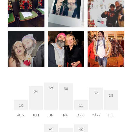
39
38
34
32
28
10
11
AUG.
JULI
JUNI
MAI
APR.
MÄRZ
FEB.
41
40