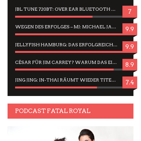
JBL TUNE 720BT: OVER EAR BLUETOOTH KOPFHÖRER UM DIE 50,-€ IM DAUER-TEST
7
WEGEN DES ERFOLGES – MJ: MICHAEL JACKSON MUSICAL IN EINER MATINEE SEHEN
9.9
JELLYFISH HAMBURG: DAS ERFOLGREICHE SOMMER-MENÜ 2025 IN GEFÜHLEN UND BILDERN
9.9
CÉSAR FÜR JIM CARREY? WARUM DAS EINER DER NERVIGSTEN ACTORS IST UND BLEIBT
8.9
JING JING: IN-THAI RÄUMT WIEDER TITEL AB – EIN ZWEI-STUNDEN-ERLEBNISBERICHT
7.4
PODCAST FATAL ROYAL