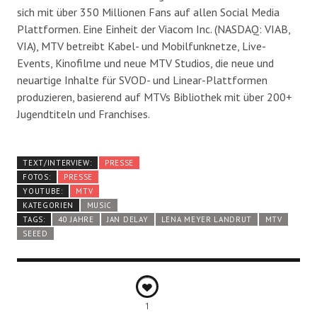
sich mit über 350 Millionen Fans auf allen Social Media
Plattformen. Eine Einheit der Viacom Inc. (NASDAQ: VIAB,
VIA), MTV betreibt Kabel- und Mobilfunknetze, Live-
Events, Kinofilme und neue MTV Studios, die neue und
neuartige Inhalte für SVOD- und Linear-Plattformen
produzieren, basierend auf MTVs Bibliothek mit über 200+
Jugendtiteln und Franchises.
TEXT/INTERVIEW:
PRESSE
FOTOS:
PRESSE
YOUTUBE:
MTV
KATEGORIEN
MUSIC
TAGS:
40 JAHRE
JAN DELAY
LENA MEYER LANDRUT
MTV
SEEED
1