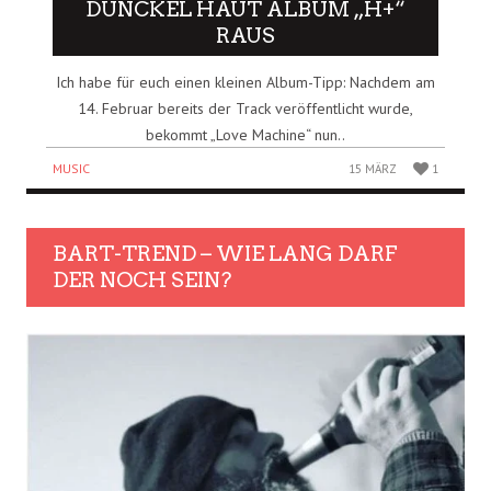
DUNCKEL HAUT ALBUM „H+“
RAUS
Ich habe für euch einen kleinen Album-Tipp: Nachdem am
14. Februar bereits der Track veröffentlicht wurde,
bekommt „Love Machine“ nun..
MUSIC
15 MÄRZ
1
BART-TREND – WIE LANG DARF
DER NOCH SEIN?