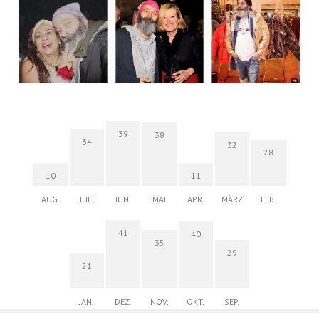
39
38
34
32
28
10
11
AUG.
JULI
JUNI
MAI
APR.
MÄRZ
FEB.
41
40
35
29
21
JAN.
DEZ.
NOV.
OKT.
SEP.