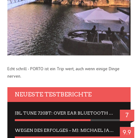
Echt schrill - PORTO ist ein Trip wert, auch wenn einige Dinge
nerven.
NEUESTE TESTBERICHTE
JBL TUNE 720BT: OVER EAR BLUETOOTH KOPFHÖRER UM DIE 50,-€ IM DAUER-TEST
7
WEGEN DES ERFOLGES – MJ: MICHAEL JACKSON MUSICAL IN EINER MATINEE SEHEN
9.9