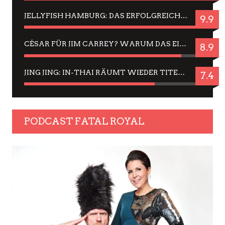
JELLYFISH HAMBURG: DAS ERFOLGREICHE SOMMER-MENÜ 2025 IN GEFÜHLEN UND BILDERN
9.9
CÉSAR FÜR JIM CARREY? WARUM DAS EINER DER NERVIGSTEN ACTORS IST UND BLEIBT
8.9
JING JING: IN-THAI RÄUMT WIEDER TITEL AB – EIN ZWEI-STUNDEN-ERLEBNISBERICHT
7.4
PODCAST FATAL ROYAL