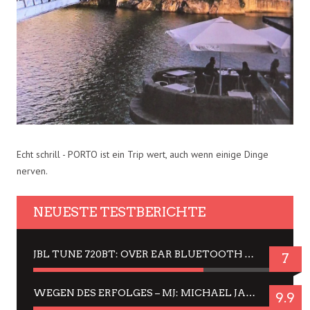
Echt schrill - PORTO ist ein Trip wert, auch wenn einige Dinge
nerven.
NEUESTE TESTBERICHTE
JBL TUNE 720BT: OVER EAR BLUETOOTH KOPFHÖRER UM DIE 50,-€ IM DAUER-TEST
7
WEGEN DES ERFOLGES – MJ: MICHAEL JACKSON MUSICAL IN EINER MATINEE SEHEN
9.9