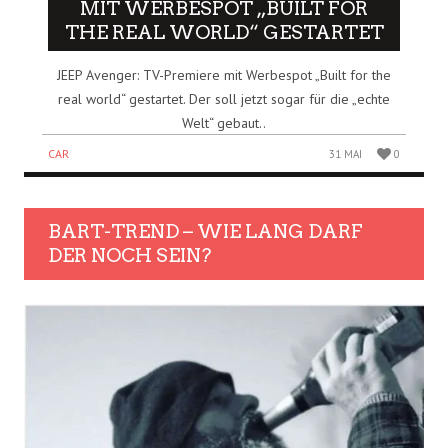
MIT WERBESPOT „BUILT FOR
THE REAL WORLD“ GESTARTET
JEEP Avenger: TV-Premiere mit Werbespot „Built for the
real world“ gestartet. Der soll jetzt sogar für die „echte
Welt“ gebaut..
CAR
31 MAI
0
BART-TREND – WIE LANG DARF
DER NOCH SEIN?