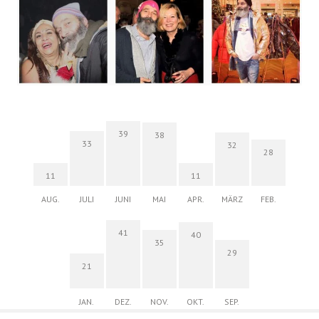
39
38
33
32
28
11
11
AUG.
JULI
JUNI
MAI
APR.
MÄRZ
FEB.
41
40
35
29
21
JAN.
DEZ.
NOV.
OKT.
SEP.