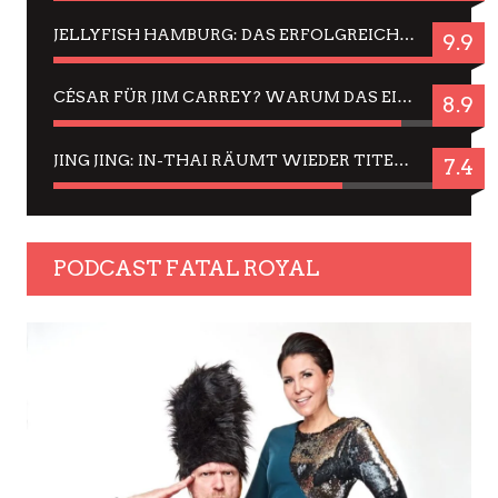
JELLYFISH HAMBURG: DAS ERFOLGREICHE SOMMER-MENÜ 2025 IN GEFÜHLEN UND BILDERN
9.9
CÉSAR FÜR JIM CARREY? WARUM DAS EINER DER NERVIGSTEN ACTORS IST UND BLEIBT
8.9
JING JING: IN-THAI RÄUMT WIEDER TITEL AB – EIN ZWEI-STUNDEN-ERLEBNISBERICHT
7.4
PODCAST FATAL ROYAL