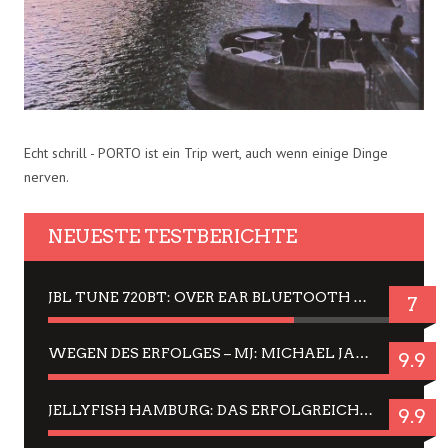
Echt schrill - PORTO ist ein Trip wert, auch wenn einige Dinge
nerven.
NEUESTE TESTBERICHTE
JBL TUNE 720BT: OVER EAR BLUETOOTH KOPFHÖRER UM DIE 50,-€ IM DAUER-TEST
7
WEGEN DES ERFOLGES – MJ: MICHAEL JACKSON MUSICAL IN EINER MATINEE SEHEN
9.9
JELLYFISH HAMBURG: DAS ERFOLGREICHE SOMMER-MENÜ 2025 IN GEFÜHLEN UND BILDERN
9.9