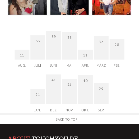
39
38
33
32
28
11
11
AUG.
JULI
JUNI
MAI
APR.
MÄRZ
FEB.
41
40
35
29
21
JAN.
DEZ.
NOV.
OKT.
SEP.
BACK TO TOP
ABOUT
TOUCHYOU.DE