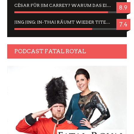
CÉSAR FÜR JIM CARREY? WARUM DAS EINER DER NERVIGSTEN ACTORS IST UND BLEIBT
8.9
JING JING: IN-THAI RÄUMT WIEDER TITEL AB – EIN ZWEI-STUNDEN-ERLEBNISBERICHT
7.4
PODCAST FATAL ROYAL