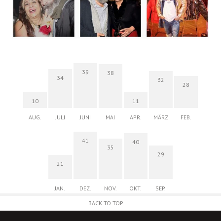
39
38
34
32
28
10
11
AUG.
JULI
JUNI
MAI
APR.
MÄRZ
FEB.
41
40
35
29
21
JAN.
DEZ.
NOV.
OKT.
SEP.
BACK TO TOP