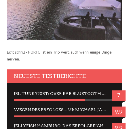
Echt schrill - PORTO ist ein Trip wert, auch wenn einige Dinge
nerven.
NEUESTE TESTBERICHTE
JBL TUNE 720BT: OVER EAR BLUETOOTH KOPFHÖRER UM DIE 50,-€ IM DAUER-TEST
7
WEGEN DES ERFOLGES – MJ: MICHAEL JACKSON MUSICAL IN EINER MATINEE SEHEN
9.9
JELLYFISH HAMBURG: DAS ERFOLGREICHE SOMMER-MENÜ 2025 IN GEFÜHLEN UND BILDERN
9.9