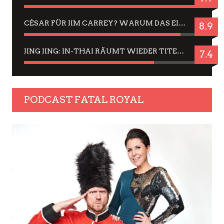
CÉSAR FÜR JIM CARREY? WARUM DAS EINER DER NERVIGSTEN ACTORS IST UND BLEIBT
8.9
JING JING: IN-THAI RÄUMT WIEDER TITEL AB – EIN ZWEI-STUNDEN-ERLEBNISBERICHT
7.4
PODCAST FATAL ROYAL