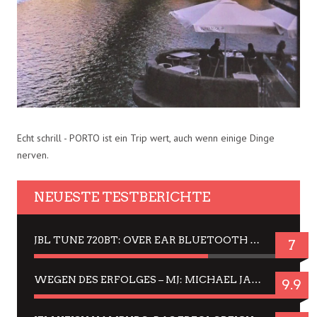
Echt schrill - PORTO ist ein Trip wert, auch wenn einige Dinge
nerven.
NEUESTE TESTBERICHTE
JBL TUNE 720BT: OVER EAR BLUETOOTH KOPFHÖRER UM DIE 50,-€ IM DAUER-TEST
7
WEGEN DES ERFOLGES – MJ: MICHAEL JACKSON MUSICAL IN EINER MATINEE SEHEN
9.9