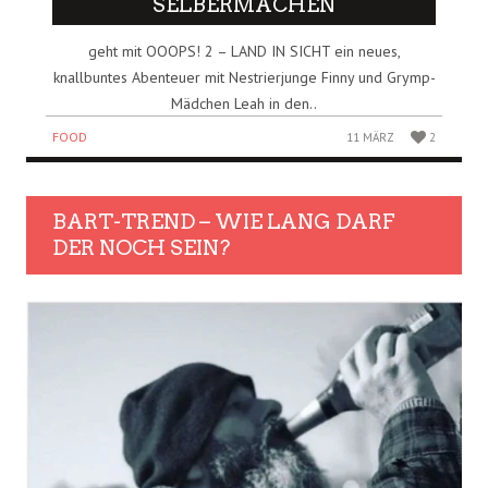
SELBERMACHEN
geht mit OOOPS! 2 – LAND IN SICHT ein neues,
knallbuntes Abenteuer mit Nestrierjunge Finny und Grymp-
Mädchen Leah in den..
FOOD
11 MÄRZ
2
BART-TREND – WIE LANG DARF
DER NOCH SEIN?