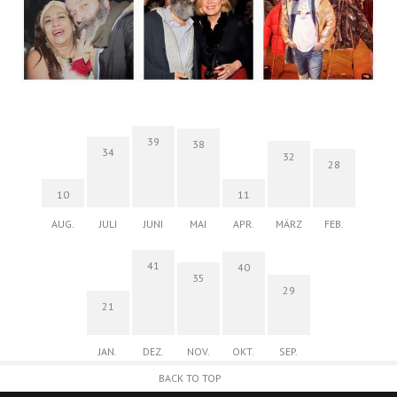
39
38
34
32
28
10
11
AUG.
JULI
JUNI
MAI
APR.
MÄRZ
FEB.
41
40
35
29
21
JAN.
DEZ.
NOV.
OKT.
SEP.
BACK TO TOP