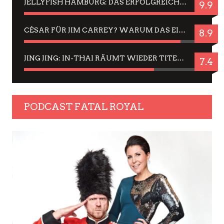
JELLYFISH HAMBURG: DAS ERFOLGREICHE SOMMER-MENÜ 2025 IN GEFÜHLEN UND BILDERN
9.9
CÉSAR FÜR JIM CARREY? WARUM DAS EINER DER NERVIGSTEN ACTORS IST UND BLEIBT
8.9
JING JING: IN-THAI RÄUMT WIEDER TITEL AB – EIN ZWEI-STUNDEN-ERLEBNISBERICHT
7.4
PODCAST FATAL ROYAL