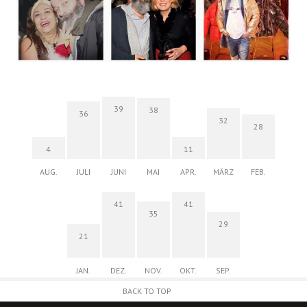
39
38
36
32
28
4
11
AUG.
JULI
JUNI
MAI
APR.
MÄRZ
FEB.
41
41
35
29
21
JAN.
DEZ.
NOV.
OKT.
SEP.
BACK TO TOP