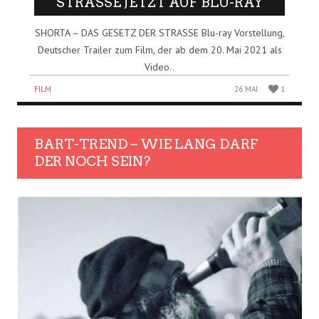
STRASSE JETZT AUF BLU-RAY
SHORTA – DAS GESETZ DER STRASSE Blu-ray Vorstellung,
Deutscher Trailer zum Film, der ab dem 20. Mai 2021 als
Video..
FILM
26 MAI
1
BART-TREND – WIE LANG DARF
DER NOCH SEIN?