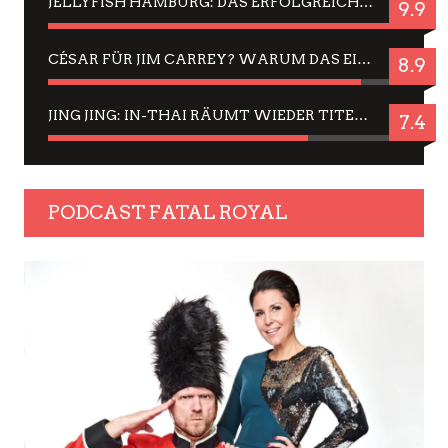
JELLYFISH HAMBURG: DAS ERFOLGREICHE SOMMER-MENÜ 2025 IN GEFÜHLEN UND BILDERN
9.9
CÉSAR FÜR JIM CARREY? WARUM DAS EINER DER NERVIGSTEN ACTORS IST UND BLEIBT
8.9
JING JING: IN-THAI RÄUMT WIEDER TITEL AB – EIN ZWEI-STUNDEN-ERLEBNISBERICHT
7.4
PODCAST FATAL ROYAL