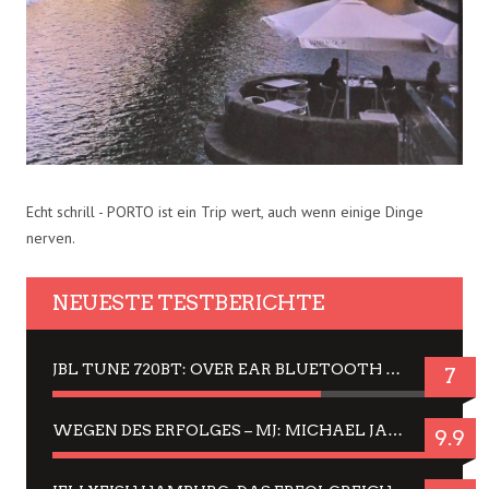
Echt schrill - PORTO ist ein Trip wert, auch wenn einige Dinge
nerven.
NEUESTE TESTBERICHTE
JBL TUNE 720BT: OVER EAR BLUETOOTH KOPFHÖRER UM DIE 50,-€ IM DAUER-TEST
7
WEGEN DES ERFOLGES – MJ: MICHAEL JACKSON MUSICAL IN EINER MATINEE SEHEN
9.9