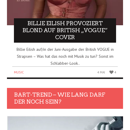
BILLIE EILISH PROVOZIERT
BLOND AUF BRITISH „VOGUE“
COVER
Billie Eilish auf/in der Juni-Ausgabe der British VOGUE in
Strapsen – Was hat das noch mit Musik zu tun? Sonst im
Schlabber-Look..
MUSIC
4 MAI
4
BART-TREND – WIE LANG DARF
DER NOCH SEIN?