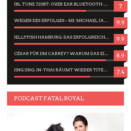
JBL TUNE 720BT: OVER EAR BLUETOOTH KOPFHÖRER UM DIE 50,-€ IM DAUER-TEST
7
WEGEN DES ERFOLGES – MJ: MICHAEL JACKSON MUSICAL IN EINER MATINEE SEHEN
9.9
JELLYFISH HAMBURG: DAS ERFOLGREICHE SOMMER-MENÜ 2025 IN GEFÜHLEN UND BILDERN
9.9
CÉSAR FÜR JIM CARREY? WARUM DAS EINER DER NERVIGSTEN ACTORS IST UND BLEIBT
8.9
JING JING: IN-THAI RÄUMT WIEDER TITEL AB – EIN ZWEI-STUNDEN-ERLEBNISBERICHT
7.4
PODCAST FATAL ROYAL