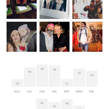
39
38
34
32
28
10
11
AUG.
JULI
JUNI
MAI
APR.
MÄRZ
FEB.
41
40
35