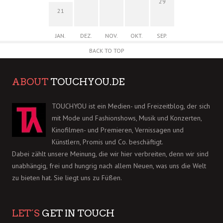
29
21
JAN.
DEZ.
NOV.
OKT.
SEP.
BACK TO TOP
ABOUT
TOUCHYOU.DE
TOUCHYOU ist ein Medien- und Freizeitblog, der sich
mit Mode und Fashionshows, Musik und Konzerten,
Kinofilmen- und Premieren, Vernissagen und
Künstlern, Promis und Co. beschäftigt.
Dabei zählt unsere Meinung, die wir hier verbreiten, denn wir sind
unabhängig, frei und hungrig nach allem Neuen, was uns die Welt
zu bieten hat. Sie liegt uns zu Füßen.
LET´S
GET IN TOUCH