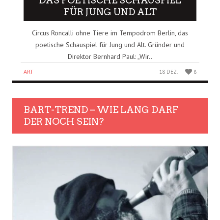
DAS POETISCHE SCHAUSPIEL
FÜR JUNG UND ALT
Circus Roncalli ohne Tiere im Tempodrom Berlin, das
poetische Schauspiel für Jung und Alt. Gründer und
Direktor Bernhard Paul: „Wir..
ART
18 DEZ.
8
BART-TREND – WIE LANG DARF
DER NOCH SEIN?