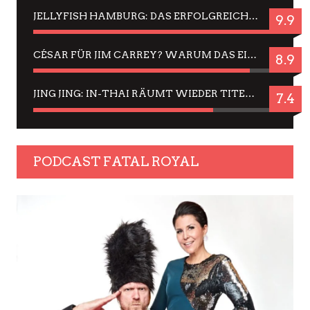
JELLYFISH HAMBURG: DAS ERFOLGREICHE SOMMER-MENÜ 2025 IN GEFÜHLEN UND BILDERN
9.9
CÉSAR FÜR JIM CARREY? WARUM DAS EINER DER NERVIGSTEN ACTORS IST UND BLEIBT
8.9
JING JING: IN-THAI RÄUMT WIEDER TITEL AB – EIN ZWEI-STUNDEN-ERLEBNISBERICHT
7.4
PODCAST FATAL ROYAL