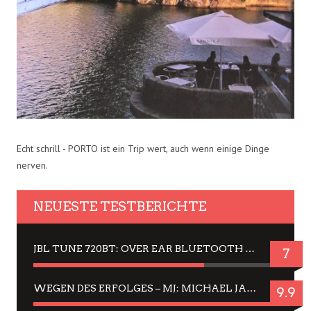
Echt schrill - PORTO ist ein Trip wert, auch wenn einige Dinge
nerven.
NEUESTE TESTBERICHTE
JBL TUNE 720BT: OVER EAR BLUETOOTH KOPFHÖRER UM DIE 50,-€ IM DAUER-TEST
7
WEGEN DES ERFOLGES – MJ: MICHAEL JACKSON MUSICAL IN EINER MATINEE SEHEN
9.9