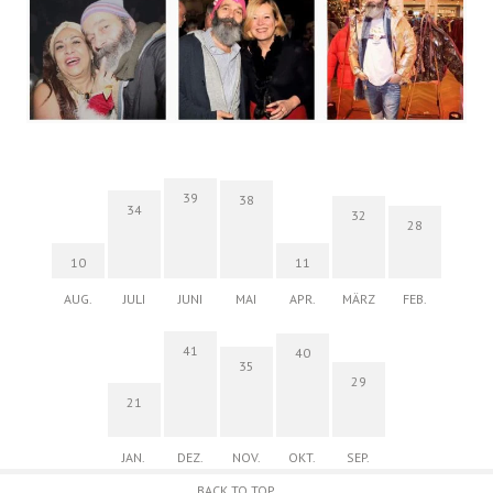
39
38
34
32
28
10
11
AUG.
JULI
JUNI
MAI
APR.
MÄRZ
FEB.
41
40
35
29
21
JAN.
DEZ.
NOV.
OKT.
SEP.
BACK TO TOP