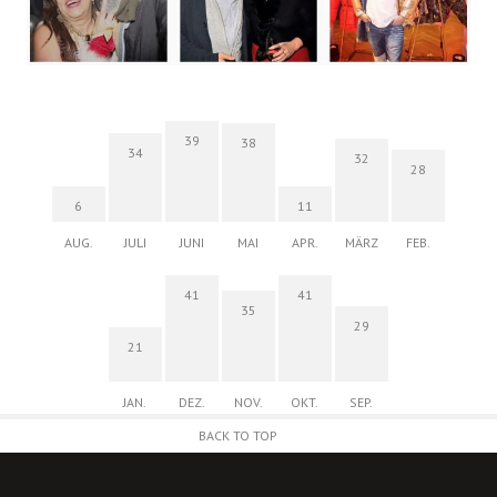
39
38
34
32
28
6
11
AUG.
JULI
JUNI
MAI
APR.
MÄRZ
FEB.
41
41
35
29
21
JAN.
DEZ.
NOV.
OKT.
SEP.
BACK TO TOP