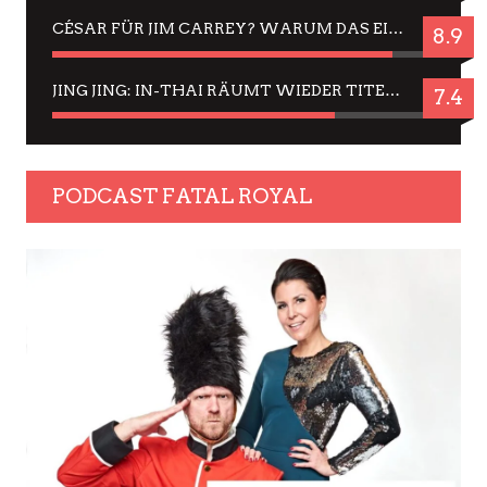
CÉSAR FÜR JIM CARREY? WARUM DAS EINER DER NERVIGSTEN ACTORS IST UND BLEIBT
8.9
JING JING: IN-THAI RÄUMT WIEDER TITEL AB – EIN ZWEI-STUNDEN-ERLEBNISBERICHT
7.4
PODCAST FATAL ROYAL