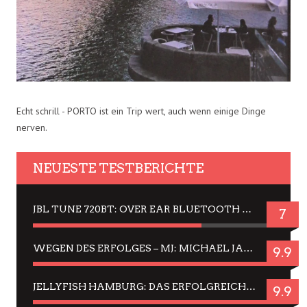
Echt schrill - PORTO ist ein Trip wert, auch wenn einige Dinge
nerven.
NEUESTE TESTBERICHTE
JBL TUNE 720BT: OVER EAR BLUETOOTH KOPFHÖRER UM DIE 50,-€ IM DAUER-TEST
7
WEGEN DES ERFOLGES – MJ: MICHAEL JACKSON MUSICAL IN EINER MATINEE SEHEN
9.9
JELLYFISH HAMBURG: DAS ERFOLGREICHE SOMMER-MENÜ 2025 IN GEFÜHLEN UND BILDERN
9.9