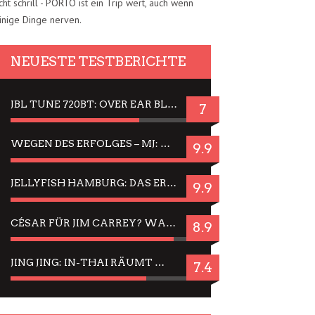
cht schrill - PORTO ist ein Trip wert, auch wenn
inige Dinge nerven.
NEUESTE TESTBERICHTE
JBL TUNE 720BT: OVER EAR BLUETOOTH KOPFHÖRER UM DIE 50,-€ IM DAUER-TEST
7
WEGEN DES ERFOLGES – MJ: MICHAEL JACKSON MUSICAL IN EINER MATINEE SEHEN
9.9
JELLYFISH HAMBURG: DAS ERFOLGREICHE SOMMER-MENÜ 2025 IN GEFÜHLEN UND BILDERN
9.9
CÉSAR FÜR JIM CARREY? WARUM DAS EINER DER NERVIGSTEN ACTORS IST UND BLEIBT
8.9
JING JING: IN-THAI RÄUMT WIEDER TITEL AB – EIN ZWEI-STUNDEN-ERLEBNISBERICHT
7.4