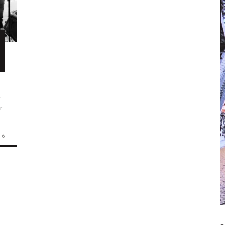
t
r
6