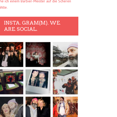
ie ich einem Barbier-Meister auf die Scheren
ühlte.
INSTA. GRAM(M). WE.
ARE. SOCIAL.