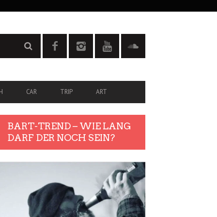
H
CAR
TRIP
ART
BART-TREND – WIE LANG
DARF DER NOCH SEIN?