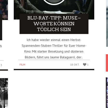
BLU-RAY-TIPP: MUSE –
WORTE KÖNNEN
TÖDLICH SEIN
Ich habe wieder einmal einen Herbst-
Spannenden-Stuben-Thriller für Euer Home-
ch
Kino: Mit starker Besetzung und düsteren
,
Bildern, führt uns Jaume Balagueró, der..
FILM
18 OKT.
1
3