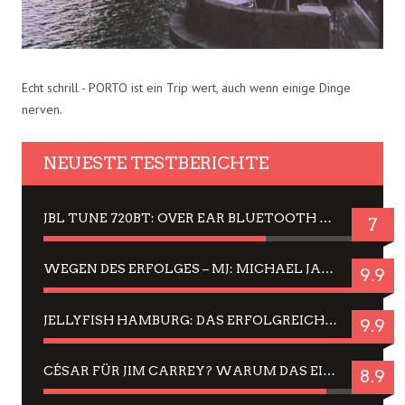
Echt schrill - PORTO ist ein Trip wert, auch wenn einige Dinge
nerven.
NEUESTE TESTBERICHTE
JBL TUNE 720BT: OVER EAR BLUETOOTH KOPFHÖRER UM DIE 50,-€ IM DAUER-TEST
7
WEGEN DES ERFOLGES – MJ: MICHAEL JACKSON MUSICAL IN EINER MATINEE SEHEN
9.9
JELLYFISH HAMBURG: DAS ERFOLGREICHE SOMMER-MENÜ 2025 IN GEFÜHLEN UND BILDERN
9.9
CÉSAR FÜR JIM CARREY? WARUM DAS EINER DER NERVIGSTEN ACTORS IST UND BLEIBT
8.9