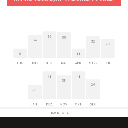
39
38
34
32
28
6
11
AUG.
JULI
JUNI
MAI
APR.
MÄRZ
FEB.
41
41
35
29
21
JAN.
DEZ.
NOV.
OKT.
SEP.
BACK TO TOP