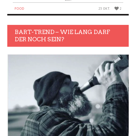
FOOD
23 OKT.
2
BART-TREND – WIE LANG DARF
DER NOCH SEIN?