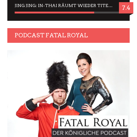
JING JING: IN-THAI RÄUMT WIEDER TITEL AB – EIN ZWEI-STUNDEN-ERLEBNISBERICHT
7.4
PODCAST FATAL ROYAL