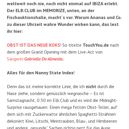
weltweit noch nie, noch nicht einmal auf IBIZA erlebt.
Der ELB:CLUB im MEMORIZE, unten, an der
Fischauktionshalle, macht´s vor. Warum Ananas und Co.
zu dieser Uhrzeit wahre Wunder wirken kann, das lest
ihr hier:
OBST IST DAS NEUE KOKS
! So titelte
TouchYou.de
nach
dem großen Grand Opening mit dem Live-Act von
Sängerin
Gabriella De Almeida
.
Alles für den Nanny State Index
!
Denn das ist meine korrekte Linie, die ich
nicht
durch die
Nase ziehe, sondern genüsslich wegnasche – Es ist
Samstagnacht, 0:30 im Elb:Club und es wird die Midnight-
Surprise rausgehauen: Einen mega fetten Obst-Teller, auf
dem sich mit Zuckerwatte ähnlichen Spaghetti-Strähnen
dekoriert Kiwi, Litschi, Weintrauben, Blau-, und Himbeeren
und andere „gesunde“ Sachen richtig nett für das Auge