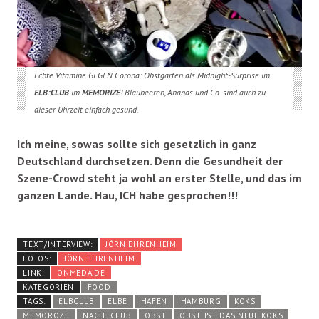
Echte Vitamine GEGEN Corona: Obstgarten als Midnight-Surprise im
ELB:CLUB
im
MEMORIZE
! Blaubeeren, Ananas und Co. sind auch zu
dieser Uhrzeit einfach gesund.
Ich meine, sowas sollte sich gesetzlich in ganz
Deutschland durchsetzen. Denn die Gesundheit der
Szene-Crowd steht ja wohl an erster Stelle, und das im
ganzen Lande. Hau, ICH habe gesprochen!!!
TEXT/INTERVIEW:
JÖRN EHRENHEIM
FOTOS:
JÖRN EHRENHEIM
LINK:
ONMEDA.DE
KATEGORIEN
FOOD
TAGS:
ELBCLUB
ELBE
HAFEN
HAMBURG
KOKS
MEMOROZE
NACHTCLUB
OBST
OBST IST DAS NEUE KOKS