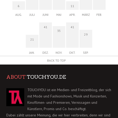
6
11
AUG.
JULI
JUNI
MAI
APR.
MÄRZ
FEB.
41
41
35
29
21
JAN.
DEZ.
NOV.
OKT.
SEP.
BACK TO TOP
ABOUT
TOUCHYOU.DE
TOUCHYOU ist ein Medien- und Freizeitblog, der sich
mit Mode und Fashionshows, Musik und Konzerten,
Kinofilmen- und Premieren, Vernissagen und
Künstlern, Promis und Co. beschäftigt.
Dabei zählt unsere Meinung, die wir hier verbreiten, denn wir sind