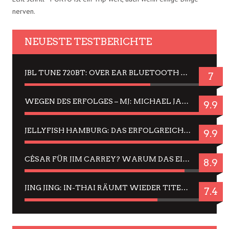
nerven.
NEUESTE TESTBERICHTE
JBL TUNE 720BT: OVER EAR BLUETOOTH KOPFHÖRER UM DIE 50,-€ IM DAUER-TEST
7
WEGEN DES ERFOLGES – MJ: MICHAEL JACKSON MUSICAL IN EINER MATINEE SEHEN
9.9
JELLYFISH HAMBURG: DAS ERFOLGREICHE SOMMER-MENÜ 2025 IN GEFÜHLEN UND BILDERN
9.9
CÉSAR FÜR JIM CARREY? WARUM DAS EINER DER NERVIGSTEN ACTORS IST UND BLEIBT
8.9
JING JING: IN-THAI RÄUMT WIEDER TITEL AB – EIN ZWEI-STUNDEN-ERLEBNISBERICHT
7.4