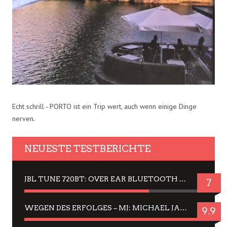
Echt schrill - PORTO ist ein Trip wert, auch wenn einige Dinge
nerven.
NEUESTE TESTBERICHTE
JBL TUNE 720BT: OVER EAR BLUETOOTH KOPFHÖRER UM DIE 50,-€ IM DAUER-TEST
7
WEGEN DES ERFOLGES – MJ: MICHAEL JACKSON MUSICAL IN EINER MATINEE SEHEN
9.9