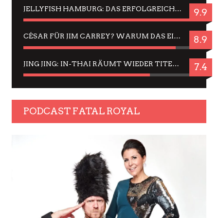
JELLYFISH HAMBURG: DAS ERFOLGREICHE SOMMER-MENÜ 2025 IN GEFÜHLEN UND BILDERN
9.9
CÉSAR FÜR JIM CARREY? WARUM DAS EINER DER NERVIGSTEN ACTORS IST UND BLEIBT
8.9
JING JING: IN-THAI RÄUMT WIEDER TITEL AB – EIN ZWEI-STUNDEN-ERLEBNISBERICHT
7.4
PODCAST FATAL ROYAL