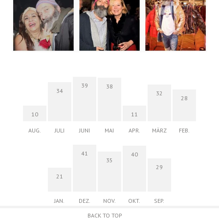
39
38
34
32
28
10
11
AUG.
JULI
JUNI
MAI
APR.
MÄRZ
FEB.
41
40
35
29
21
JAN.
DEZ.
NOV.
OKT.
SEP.
BACK TO TOP