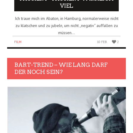
VIEL
Ich traue mich im Abaton, in Hamburg, normalerweise nicht
zu klatschen und zu jubeln, um nicht „negativ“ auffallen zu
müssen...
FILM
10 FEB.
2
BART-TREND – WIE LANG DARF
DER NOCH SEIN?